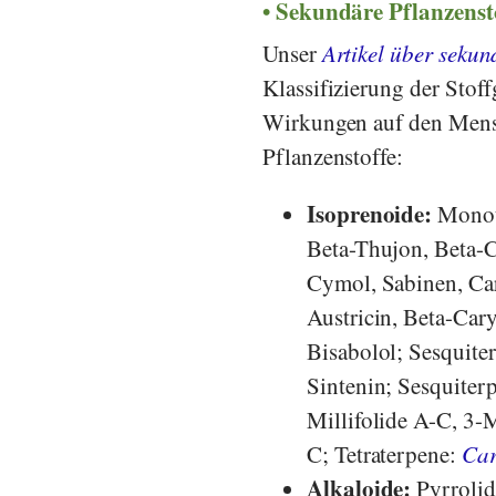
Sekundäre Pflanzenst
Unser
Artikel über sekun
Klassifizierung der Sto
Wirkungen auf den Mensc
Pflanzenstoffe:
Isoprenoide:
Monote
Beta-Thujon, Beta-C
Cymol, Sabinen, Car
Austricin, Beta-Car
Bisabolol; Sesquiter
Sintenin; Sesquiterp
Millifolide A-C, 3-
C; Tetraterpene:
Car
Alkaloide:
Pyrrolid