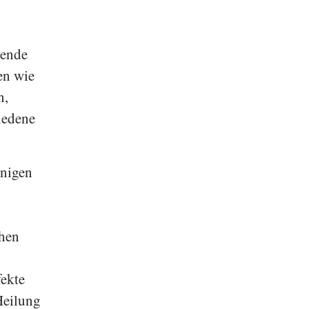
kende
en wie
n,
iedene
inigen
chen
fekte
Heilung