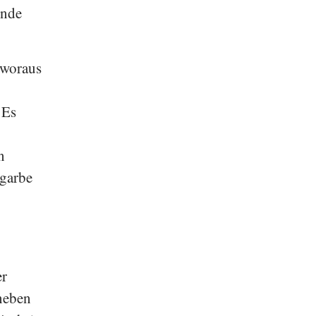
ende
 woraus
 Es
n
fgarbe
er
aneben