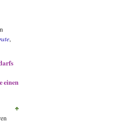
en
rate
,
darfs
 einen
ren