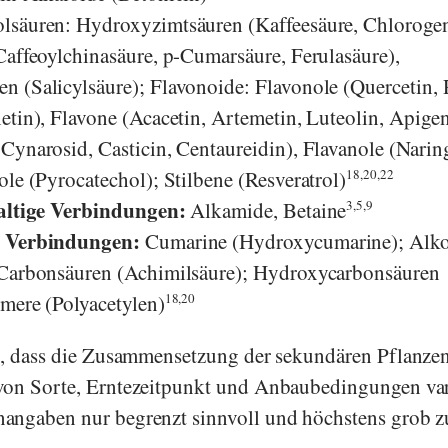
lsäuren: Hydroxyzimtsäuren (Kaffeesäure, Chlorogen
Caffeoylchinasäure, p-Cumarsäure, Ferulasäure),
 (Salicylsäure); Flavonoide: Flavonole (Quercetin, 
etin), Flavone (Acacetin, Artemetin, Luteolin, Apigen
Cynarosid, Casticin, Centaureidin), Flavanole (Narin
le (Pyrocatechol); Stilbene (Resveratrol)
18,20,22
haltige Verbindungen:
Alkamide, Betaine
3,5,9
e Verbindungen:
Cumarine (Hydroxycumarine);
Alk
 Carbonsäuren (Achimilsäure); Hydroxycarbonsäuren
mere (Polyacetylen)
18,20
n, dass die Zusammensetzung der sekundären Pflanzen
von Sorte, Erntezeitpunkt und Anbaubedingungen var
angaben nur begrenzt sinnvoll und höchstens grob z