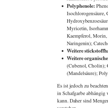
Polyphenole:
Pheno
Isochlorogensäure, 
Hydroxybenzoesäuren
Myricetin, Isorhamn
Kaempferol, Morin, 
Naringenin); Catecho
Weitere stickstoff
Weitere organisch
(Cubenol, Cholin);
(Mandelsäure); Poly
Es ist jedoch zu beachte
in Schafgarbe abhängig 
kann. Daher sind Mengen
verstehen.