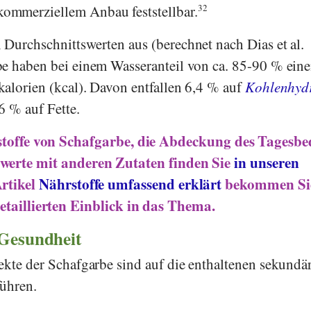
ommerziellem Anbau feststellbar.
32
 Durchschnittswerten aus (berechnet nach
Dias
et al.
e haben bei einem Wasseranteil von ca. 85-90 % ein
alorien (kcal). Davon entfallen 6,4 % auf
Kohlenhyd
6 % auf Fette.
stoffe von Schafgarbe, die Abdeckung des Tagesbe
werte mit anderen Zutaten finden Sie
in unseren
Artikel
Nährstoffe umfassend erklärt
bekommen Sie
etaillierten Einblick in das Thema.
 Gesundheit
ekte der Schafgarbe sind auf die enthaltenen sekundä
führen.