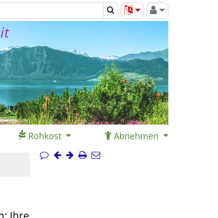
it
Rohkost
Abnehmen
n: Ihre