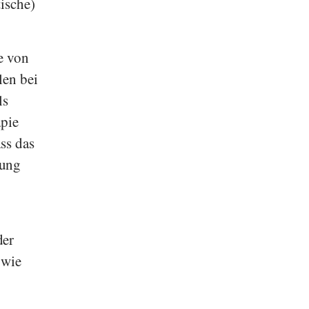
tische)
e von
len bei
ls
apie
ss das
dung
der
 wie