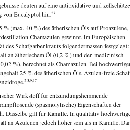
bnisse deuten auf eine antioxidative und zellschütz
g von Eucalyptol hin.
27
15 % (max. 40 %) des ätherischen Öls auf Proazulene,
destillation Chamazulen gewinnt. Im
Europäischen
tät des Schafgarbenkrauts folgendermassen festgelegt:
alt an ätherischem Öl (0,2 %) und den medizinisch
0,02 %), berechnet als Chamazulen. Bei hochwertige
ngehalt 25 % des ätherischen Öls. Azulen-freie Scha
rzneidroge.
2,3,9,17
nischer Wirkstoff für entzündungshemmende
krampflösende (spasmolytische) Eigenschaften der
. Dasselbe gilt für Kamille. In qualitativ hochwertig
lt an Azulenen jedoch höher sein als in Kamille. D