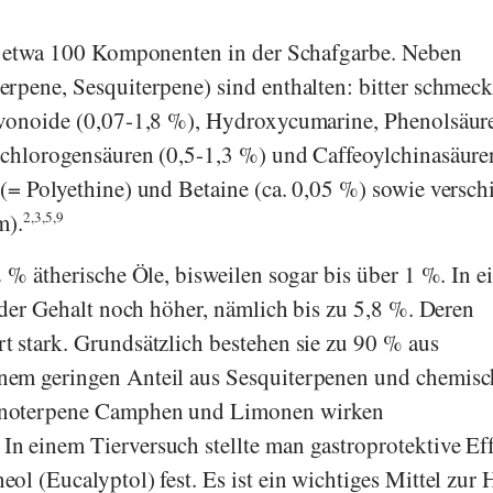
an etwa 100 Komponenten in der Schafgarbe. Neben
rpene, Sesquiterpene) sind enthalten: bitter schmec
avonoide (0,07-1,8 %), Hydroxycumarine, Phenolsäur
ochlorogensäuren (0,5-1,3 %) und Caffeoylchinasäure
(= Polyethine) und Betaine (ca. 0,05 %) sowie versch
m).
2,3,5,9
 % ätherische Öle, bisweilen sogar bis über 1 %. In e
t der Gehalt noch höher, nämlich bis zu 5,8 %. Deren
 stark. Grundsätzlich bestehen sie zu 90 % aus
em geringen Anteil aus Sesquiterpenen und chemis
oterpene Camphen und Limonen wirken
In einem Tierversuch stellte man gastroprotektive Ef
ol (Eucalyptol) fest. Es ist ein wichtiges Mittel zur 