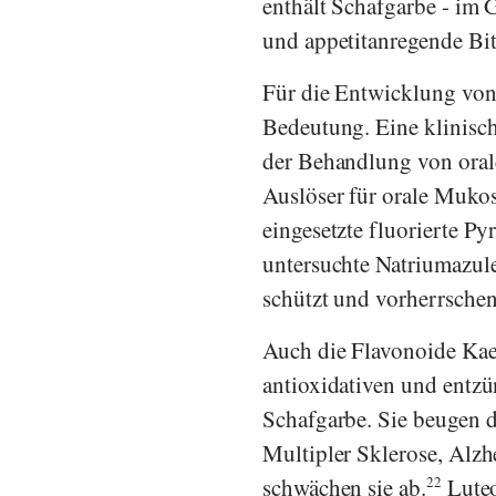
enthält Schafgarbe - im 
und appetitanregende Bitt
Für die Entwicklung von
Bedeutung. Eine klinisc
der Behandlung von oral
Auslöser für orale Mukos
eingesetzte fluorierte P
untersuchte Natriumazu
schützt und vorherrsche
Auch die Flavonoide Kae
antioxidativen und ent
Schafgarbe. Sie beugen
Multipler Sklerose, Alzh
schwächen sie ab.
22
Luteo