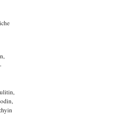
iche
n,
-
litin,
codin,
chyin