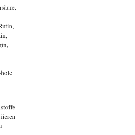
säure,
Rutin,
in,
gin,
ohole
stoffe
iieren
u