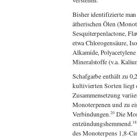
Bisher identifizierte m
ätherischen Ölen (Monote
Sesquiterpenlactone, Fl
etwa Chlorogensäure, Is
Alkamide, Polyacetylene 
Mineralstoffe (v.a. Kaliu
Schafgarbe enthält zu 0,2
kultivierten Sorten lieg
Zusammensetzung variiert
Monoterpenen und zu ein
Verbindungen.
20
Die Mon
entzündungshemmend.
18
des Monoterpens 1,8-Cine