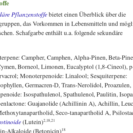
offe
däre Pflanzenstoffe
bietet einen Überblick über die
ffgruppen, das Vorkommen in Lebensmitteln und mögl
hen. Schafgarbe enthält u.a. folgende sekundäre
rpene: Campher, Camphen, Alpha-Pinen, Beta-Pine
ymen, Borneol, Limonen, Eucalyptol (1,8-Cineol), p
vacrol; Monoterpenoide: Linalool; Sesquiterpene:
yophyllen, Germacren-D, Trans-Nerolidol, Proazulen,
penoide: Isospathulenol, Spathulenol, Paulitin, Isopau
enlactone: Guajanolide (Achillinin A), Achillin, Leu
Methoxytanapartholid, Seco-tanapartholid A, Psilosta
otinoide
(Lutein)
2,18,21
in-Alkaloide (Betonicin)
18