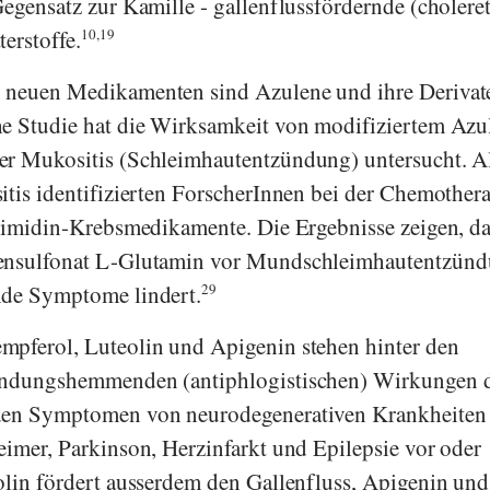
Gegensatz zur Kamille - gallenflussfördernde (cholere
erstoffe.
10,19
 neuen Medikamenten sind Azulene und ihre Derivat
he Studie hat die Wirksamkeit von modifiziertem Azu
er Mukositis (Schleimhautentzündung) untersucht. A
itis identifizierten ForscherInnen bei der Chemother
yrimidin-Krebsmedikamente. Die Ergebnisse zeigen, da
lensulfonat L-Glutamin vor Mundschleimhautentzün
nde Symptome lindert.
29
mpferol, Luteolin und Apigenin stehen hinter den
zündungshemmenden (antiphlogistischen) Wirkungen 
 den Symptomen von neurodegenerativen Krankheiten
eimer, Parkinson, Herzinfarkt und Epilepsie vor oder
lin fördert ausserdem den Gallenfluss, Apigenin und