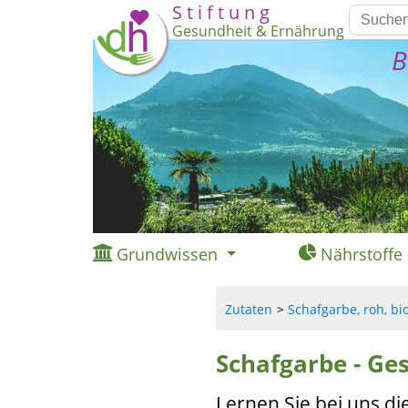
S t i f t u n g
Gesundheit & Ernährung
B
Grundwissen
Nährstoffe
Zutaten
Schafgarbe, roh, bi
Schafgarbe - Ge
Lernen Sie bei uns di