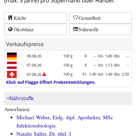
(max. 3 Jahre) pro Supermarkt oder Handel.
Küche
Gesundheit
Ökobilanz
Nährstoffe
Verkaufspreise
06.08.26
100 g
€
--
bis
1,80
Bio
--
07.08.26
100 g
€
--
bis
1,13
Bio
--
100 g
Fr.
1,40
bis
1,49
Bio
2,50
07.08.26
Klick auf Flagge öffnet Preisentwicklungen.
<
Nährstoffe
AutorInnen:
Michael Weber, Eidg. dipl. Apotheker, MSc
Infektionsbiologie
Natalie Sidler, Dr. phil. I