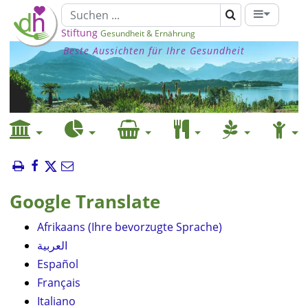
Stiftung
Gesundheit & Ernährung
Beste Aussichten für Ihre Gesundheit
Google Translate
Afrikaans (Ihre bevorzugte Sprache)
العربية
Español
Français
Italiano