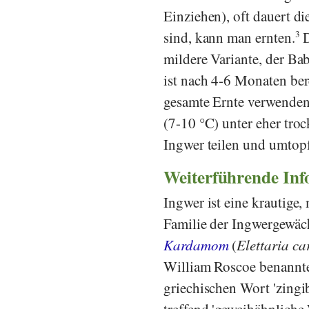
Einziehen), oft dauert di
sind, kann man ernten.
3
D
mildere Variante, der Ba
ist nach 4-6 Monaten ber
gesamte Ernte verwenden,
(7-10 °C) unter eher tr
Ingwer teilen und umtop
Weiterführende In
Ingwer ist eine krautige,
Familie der Ingwergewäch
Kardamom
(
Elettaria 
William Roscoe
benannte
griechischen Wort 'zingib
treffend 'geweihähnliche 