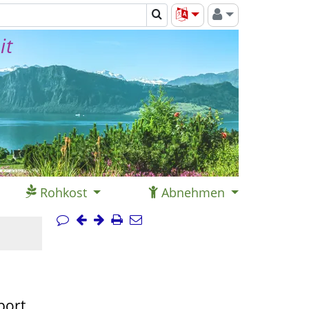
it
Rohkost
Abnehmen
port