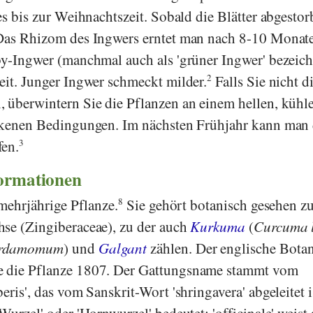
es bis zur Weihnachtszeit. Sobald die Blätter abgesto
as Rhizom des Ingwers erntet man nach 8-10 Monate
by-Ingwer (manchmal auch als 'grüner Ingwer' bezeich
eit. Junger Ingwer schmeckt milder.
2
Falls Sie nicht d
 überwintern Sie die Pflanzen an einem hellen, kühl
ockenen Bedingungen. Im nächsten Frühjahr kann man
fen.
3
formationen
 mehrjährige Pflanze.
8
Sie gehört botanisch gesehen z
se (Zingiberaceae), zu der auch
Kurkuma
(
Curcuma 
cardamomum
) und
Galgant
zählen. Der englische Bota
 die Pflanze 1807. Der Gattungsname stammt vom
eris', das vom Sanskrit-Wort 'shringavera' abgeleitet i
Wurzel' oder 'Hornwurzel' bedeutet; 'officinale' weist 