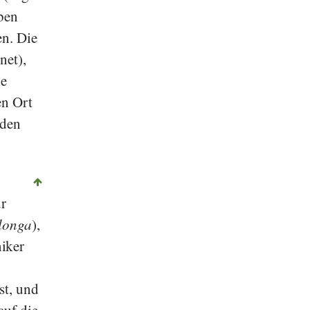
rben
n. Die
net),
ie
en Ort
 den
ur
longa
),
niker
st, und
auf die