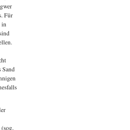
ngwer
. Für
 in
sind
llen.
cht
s Sand
onnigen
esfalls
der
 (sog.