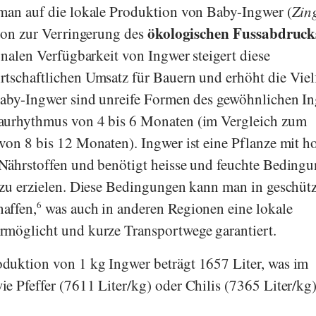
 man auf die lokale Produktion von Baby-Ingwer (
Zin
ökologischen Fussabdruck
tion zur Verringerung des
onalen Verfügbarkeit von Ingwer steigert diese
tschaftlichen Umsatz für Bauern und erhöht die Vielf
 Baby-Ingwer sind unreife Formen des gewöhnlichen I
aurhythmus von 4 bis 6 Monaten (im Vergleich zum
von 8 bis 12 Monaten). Ingwer ist eine Pflanze mit 
Nährstoffen und benötigt heisse und feuchte Bedingu
 zu erzielen. Diese Bedingungen kann man in geschüt
affen,
6
was auch in anderen Regionen eine lokale
rmöglicht und kurze Transportwege garantiert.
duktion von 1 kg Ingwer beträgt 1657 Liter, was im
e Pfeffer (7611 Liter/kg) oder Chilis (7365 Liter/kg