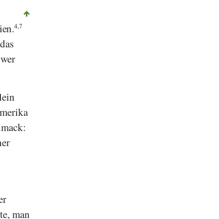
ien.
4,7
 das
gwer
lein
amerika
chmack:
her
er
ste, man