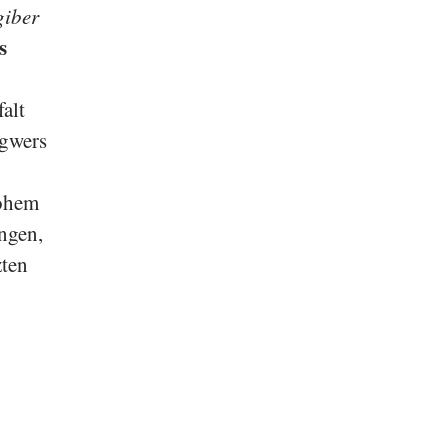
giber
s
alt
ngwers
hohem
ngen,
zten
)