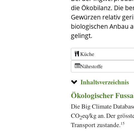
die Ökobilanz. Die b
Gewürzen relativ geri
biologischen Anbau ac
gelingt.
Küche
Nährstoffe
Inhaltsverzeichnis
Ökologischer Fussa
Die
Big Climate Databas
CO
eq/kg an.
Der grösst
2
Transport zustande.
15