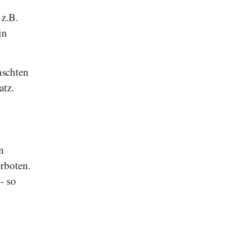
 z.B.
in
nschten
atz.
n
erboten.
- so