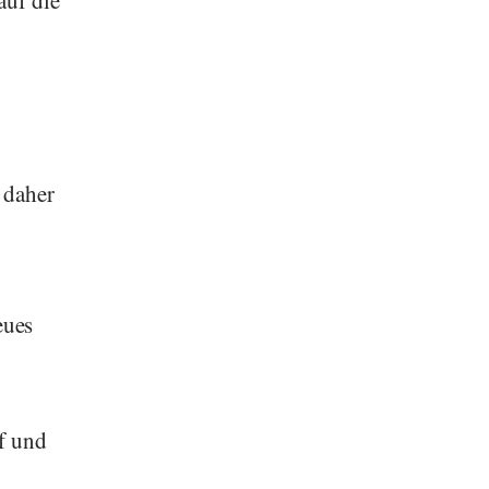
 daher
eues
f und