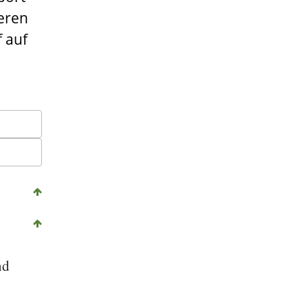
deren
f auf
nd