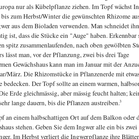
europa nur als Kübelpflanze ziehen. Im Topf wächst I
t bis zum Herbst/Winter die gewünschten Rhizome aus
wer aus dem Bioladen verwenden. Man schneidet ihn
tig ist, dass die Stücke ein "Auge" haben. Erkennbar 
n spitz zusammenlaufenden, nach oben gewölbten Ste
s lässt man, vor der Pflanzung, zwei bis drei Tage
armen Gewächshaus kann man im Januar mit der Anzu
uar/März. Die Rhizomstücke in Pflanzenerde mit etwa
de bedecken. Der Topf sollte an einem warmen, halbs
Die Erde gleichmässig, aber mässig feucht halten; kein
sehr lange dauern, bis die Pflanzen austreiben.
3
pf an einem halbschattigen Ort auf dem Balkon oder 
haus stehen. Geben Sie dem Ingwer alle ein bis zwei
er. Im Herbst verliert die Ingwerpflanze ihre Blätter