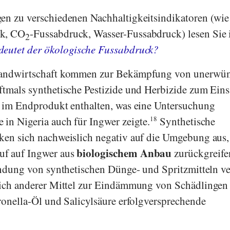
en zu verschiedenen Nachhaltigkeitsindikatoren (wie
ck, CO
-Fussabdruck, Wasser-Fussabdruck) lesen Sie 
2
eutet der ökologische Fussabdruck?
 Landwirtschaft kommen zur Bekämpfung von unerwü
ftmals synthetische Pestizide und Herbizide zum Eins
h im Endprodukt enthalten, was eine Untersuchung
 in Nigeria auch für Ingwer zeigte.
18
Synthetische
ken sich nachweislich negativ auf die Umgebung aus,
biologischem Anbau
uf auf Ingwer aus
zurückgreife
wendung von synthetischen Dünge- und Spritzmitteln v
sich anderer Mittel zur Eindämmung von Schädlingen 
tronella-Öl und Salicylsäure erfolgversprechende