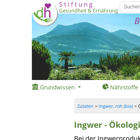
S t i f t u n g
Gesundheit & Ernährung
B
Grundwissen
Nährstoffe
Zutaten
Ingwer, roh (bio)
Ingwer - Ökolog
Bei der Ingwerproduk