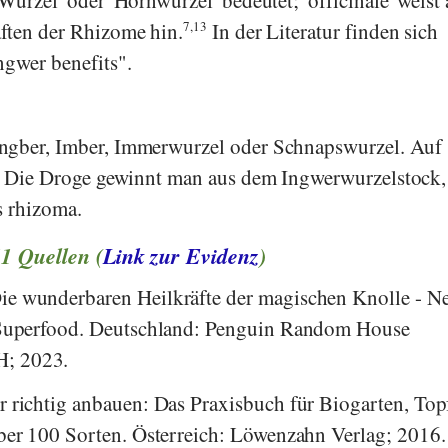
ften der Rhizome hin.
7,13
In der Literatur finden sich
ngwer benefits".
ngber, Imber, Immerwurzel oder Schnapswurzel. Auf
r. Die Droge gewinnt man aus dem Ingwerwurzelstock,
s rhizoma.
11 Quellen (
Link zur Evidenz
)
ie wunderbaren Heilkräfte der magischen Knolle - N
e Superfood. Deutschland: Penguin Random House
H; 2023.
r richtig anbauen: Das Praxisbuch für Biogarten, Top
über 100 Sorten. Österreich: Löwenzahn Verlag; 2016.