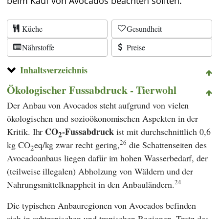
beim Kauf von Avocados beachten sollten.
Küche
Gesundheit
Nährstoffe
Preise
Inhaltsverzeichnis
Ökologischer Fussabdruck - Tierwohl
Der Anbau von Avocados steht aufgrund von vielen
ökologischen und sozioökonomischen Aspekten in der
CO
-Fussabdruck
Kritik. Ihr
ist mit durchschnittlich 0,6
2
26
kg CO
eq/kg zwar recht gering,
die Schattenseiten des
2
Avocadoanbaus liegen dafür im hohen Wasserbedarf, der
(teilweise illegalen) Abholzung von Wäldern und der
24
Nahrungsmittelknappheit in den Anbauländern.
Die typischen Anbauregionen von Avocados befinden
sich in subtropischen und tropischen Regionen. Trotz des