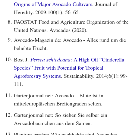
Origins of Major Avocado Cultivars
. Journal of
Heredity. 2009;100(1): 56–65.
8.
FAOSTAT Food and Agriculture Organization of the
United Nations. Avocados (2020).
9.
Avocado-Magazin de: Avocado - Alles rund um die
beliebte Frucht.
10.
Bost J.
Persea schiedeana
: A High Oil “Cinderella
Species” Fruit with Potential for Tropical
Agroforestry Systems
. Sustainability. 2014;6(1): 99-
111.
11.
Gartenjournal net: Avocado – Blüte ist in
mitteleuropäischen Breitengraden selten.
12.
Gartenjournal net: So ziehen Sie selber ein
Avocadobäumchen aus dem Samen.
13.
Plantura garden: Wie nachhaltig sind Avocados