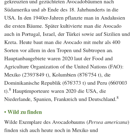
gekreuzten und gezüchteten Avocadobäumen nach
Südamerika und ab Ende des 18. Jahrhunderts in die
USA. In den 1940er-Jahren pflanzte man in Andalusien
die ersten Bäume. Später kultivierte man die Avocado
auch in Portugal, Israel, der Türkei sowie auf Sizilien und
Kreta. Heute baut man die Avocado mit mehr als 400
Sorten vor allem in den Tropen und Subtropen an.
Hauptanbaugebiete waren 2020 laut der
Food and
Agriculture Organization of the United Nations
(
FAO
):
Mexiko (2'393'849 t), Kolumbien (876'754 t), die
Dominikanische Republik (676'373 t) und Peru (660'003
8
t).
Hauptimporteure waren 2020 die USA, die
8
Niederlande, Spanien, Frankreich und Deutschland.
Wild zu finden
Wilde Exemplare des Avocadobaums (
Persea americana
)
finden sich auch heute noch in Mexiko und