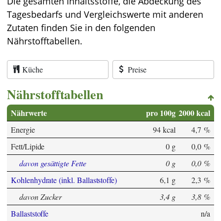
Die gesamten Inhaltsstoffe, die Abdeckung des
Tagesbedarfs und Vergleichswerte mit anderen
Zutaten finden Sie in den folgenden
Nährstofftabellen.
Küche
Preise
Nährstofftabellen
Nährwerte
pro 100g
2000 kcal
Energie
94 kcal
4,7 %
Fett/Lipide
0 g
0,0 %
davon gesättigte Fette
0 g
0,0 %
Kohlenhydrate (inkl. Ballaststoffe)
6,1 g
2,3 %
davon Zucker
3,4 g
3,8 %
Ballaststoffe
n/a