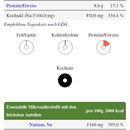
Proteine/Eiweiss
8,6 g
17,1 %
Kochsalz (Na:3'160,0 mg)
8'026 mg
334,4 %
Empfohlene Tagesdosis nach
GDA
.
Fett/Lipide
Kohlenhydrate
Proteine/Eiweiss
Kochsalz
Essenzielle Mikronährstoffe mit den
pro 100g
2000 kcal
höchsten Anteilen
Natrium, Na
3'160 mg
395,0 %