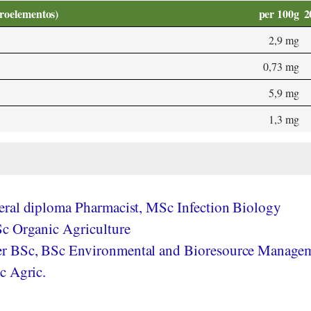
croelementos)
per 100g
2
2,9 mg
0,73 mg
5,9 mg
1,3 mg
ral diploma Pharmacist, MSc Infection Biology
c Organic Agriculture
r BSc, BSc Environmental and Bioresource Managem
c Agric.