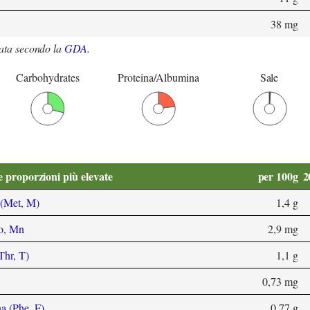
38 mg
ata secondo la
GDA
.
Carbohydrates
Proteina/Albumina
Sale
e proporzioni più elevate
per 100g
2
 (Met, M)
1,4 g
o, Mn
2,9 mg
Thr, T)
1,1 g
0,73 mg
na (Phe, F)
0,77 g