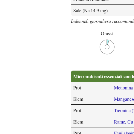
Sale (Na:14,9 mg)
Indennità giornaliera raccomand
Grassi
Micronutrienti essenziali con l
Prot
Metionina
Elem
Manganes
Prot
Treonina (
Elem
Rame, Cu
Prot
Fenilalani