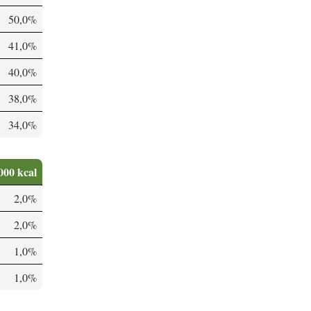
50,0%
41,0%
40,0%
38,0%
34,0%
000 kcal
2,0%
2,0%
1,0%
1,0%