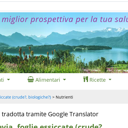
 miglior prospettiva per la tua sal
ti
Alimentari
Ricette
siccate (crude?, biologiche?)
Nutrienti
 tradotta tramite Google Translator
via, foglie essiccate (crude?,