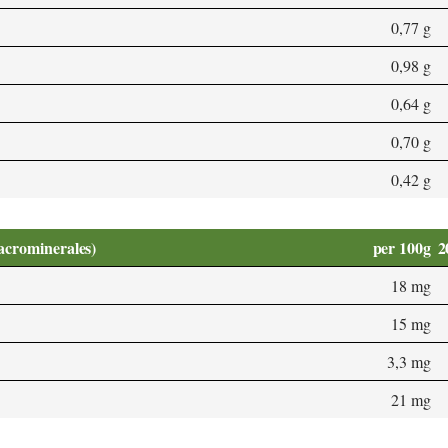
0,77 g
0,98 g
0,64 g
0,70 g
0,42 g
acrominerales)
per 100g
2
18 mg
15 mg
3,3 mg
21 mg