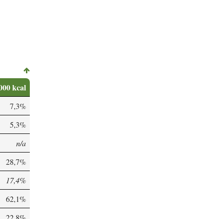
000 kcal
7,3%
5,3%
n/a
28,7%
17,4%
62,1%
22,8%