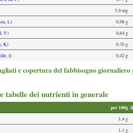
e
5,9 mg
eu, L)
0,98 g
l, V)
0,64 g
s, K)
0,70 g
Ile, I)
0,42 g
gliati e copertura del fabbisogno giornaliero
e tabelle dei nutrienti in generale
per 100g
2
1,4 g
1,1 g