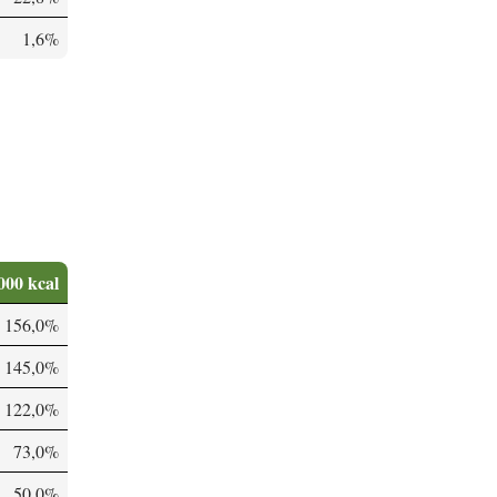
1,6%
000 kcal
156,0%
145,0%
122,0%
73,0%
50,0%