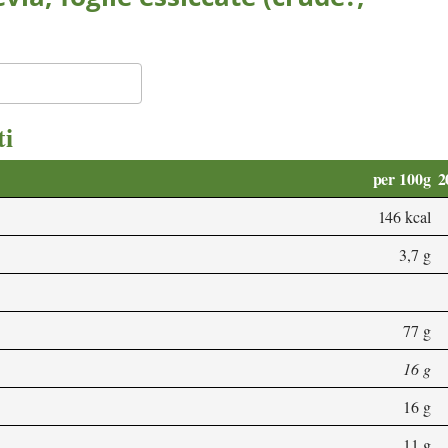
ti
per 100g
2
146 kcal
3,7 g
77 g
16 g
16 g
11 g