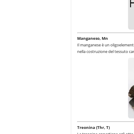
Manganeso, Mn
Il manganese è un oligoelemento 
nella costruzione del tessuto car
Treonina (Thr, T)
La treonina appartiene agli otto