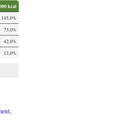
000 kcal
145,0%
73,0%
42,0%
13,0%
ent,