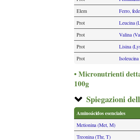
Elem
Ferro, fed
Prot
Leucina (L
Prot
Valina (Va
Prot
Lisina (Ly
Prot
Isoleucina (
Micronutrienti detta
100g
Spiegazioni dell
Aminoácidos esenciales
Metionina (Met, M)
Treonina (Thr, T)