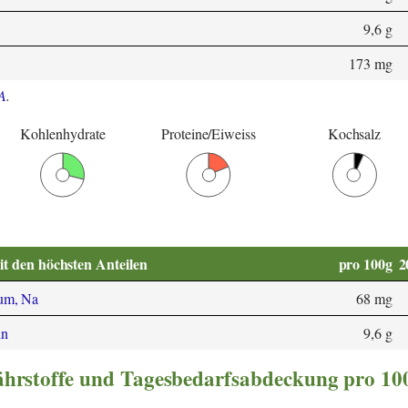
9,6 g
173 mg
A
.
Kohlenhydrate
Proteine/Eiweiss
Kochsalz
it den höchsten Anteilen
pro 100g
2
um, Na
68 mg
in
9,6 g
nährstoffe und Tagesbedarfsabdeckung pro 10