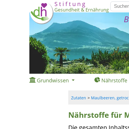
S t i f t u n g
Gesundheit & Ernährung
B
Grundwissen
Nährstoffe
Zutaten
Maulbeeren, getrock
Nährstoffe für M
Die gesamten Inhalts