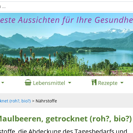
este Aussichten für Ihre Gesundhe
Lebensmittel
Rezepte
net (roh?, bio?)
Nährstoffe
aulbeeren, getrocknet (roh?, bio?)
stoffe, die Abdeckung des Tagesbedarfs und