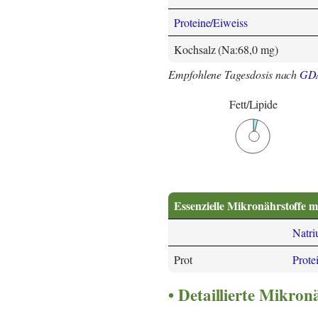
Proteine/Eiweiss
Kochsalz (Na:68,0 mg)
Empfohlene Tagesdosis nach
GD
Fett/Lipide
Essenzielle Mikronährstoffe m
Natri
Prot
Prote
Detaillierte Mikro