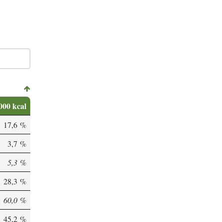
000 kcal
17,6 %
3,7 %
5,3 %
28,3 %
60,0 %
45,2 %