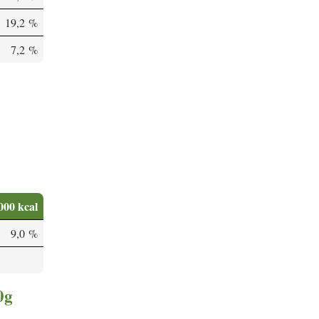
19,2 %
7,2 %
000 kcal
9,0 %
0g