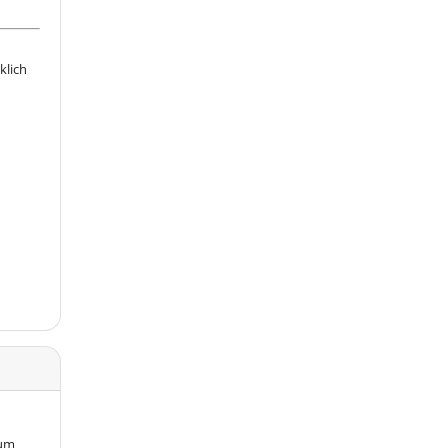
klich
ium