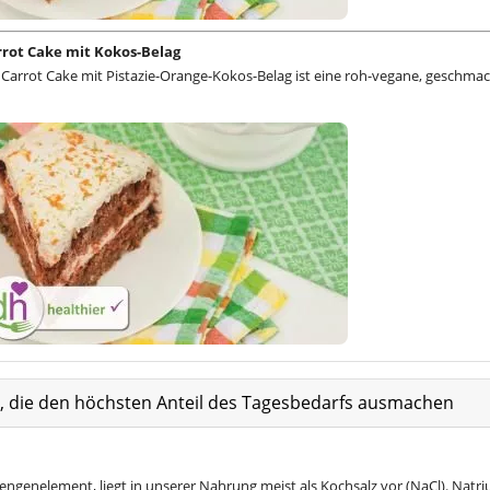
rot Cake mit Kokos-Belag
Carrot Cake mit Pistazie-Orange-Kokos-Belag ist eine roh-vegane, geschmac
at, die den höchsten Anteil des Tagesbedarfs ausmachen
Mengenelement, liegt in unserer Nahrung meist als Kochsalz vor (NaCl). Natr