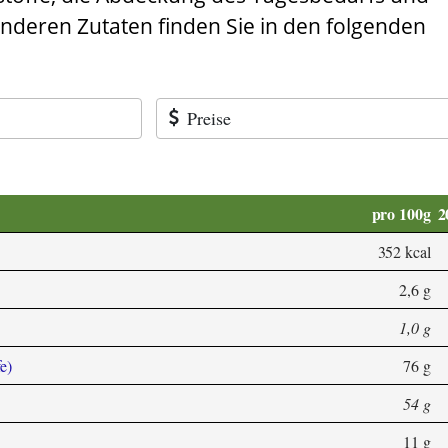
anderen Zutaten finden Sie in den folgenden
Preise
pro 100g
2
352 kcal
2,6 g
1,0 g
e)
76 g
54 g
11 g