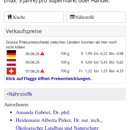
(max. 3 Jahre) pro Supermarkt oder Handel.
Küche
Nährstoffe
Verkaufspreise
Grosse Preisunterschiede zwischen Ländern konnten wir hier noch
nicht klären.
100 g
€
1,99
bis
6,22
Bio
4,98
06.08.26
06.08.26
100 g
€
3,09
bis
5,45
Bio
5,82
100 g
Fr.
1,22
bis
1,25
Bio
4,33
07.08.26
Klick auf Flagge öffnet Preisentwicklungen.
<
Nährstoffe
AutorInnen:
Amanda Gabriel, Dr. phil.
Heidemarie Alberta Pirker, Dr. nat. tech.,
Ökologischer Landbau und Naturschutz