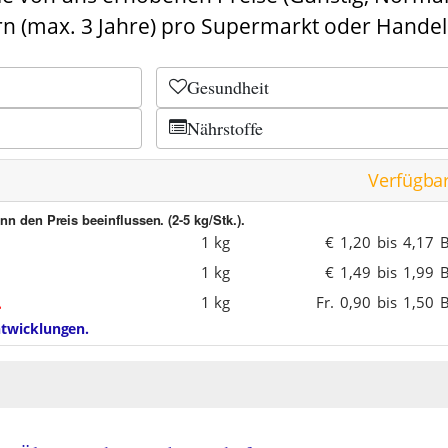
n (max. 3 Jahre) pro Supermarkt oder Handel
Gesundheit
Nährstoffe
Verfügba
n den Preis beeinflussen. (2-5 kg/Stk.).
1 kg
€
1,20
bis
4,17
B
1 kg
€
1,49
bis
1,99
B
1 kg
Fr.
0,90
bis
1,50
B
entwicklungen.