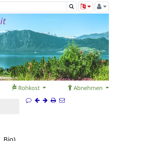
it
Rohkost
Abnehmen
 Bio)