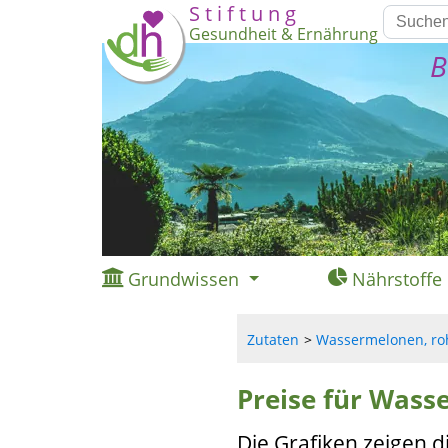
S t i f t u n g
Gesundheit & Ernährung
B
Grundwissen
Nährstoffe
Zutaten
Wassermelonen, roh
Preise für Wass
Die Grafiken zeigen d