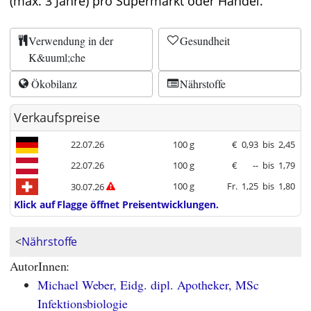
(max. 3 Jahre) pro Supermarkt oder Handel.
Verwendung in der
Gesundheit
K&uuml;che
Ökobilanz
Nährstoffe
Verkaufspreise
22.07.26
100 g
€
0,93
bis
2,45
22.07.26
100 g
€
--
bis
1,79
100 g
Fr.
1,25
bis
1,80
30.07.26
Klick auf Flagge öffnet Preisentwicklungen.
<
Nährstoffe
AutorInnen:
Michael Weber, Eidg. dipl. Apotheker, MSc
Infektionsbiologie