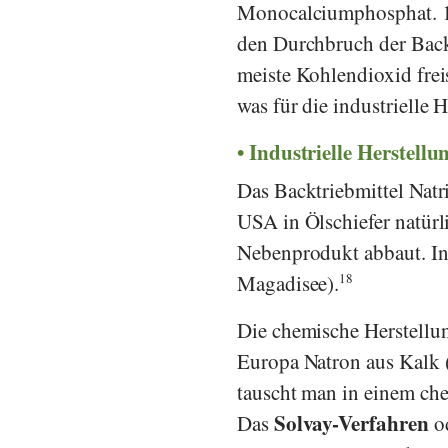
Monocalciumphosphat. 1
den Durchbruch der Backp
meiste Kohlendioxid frei
was für die industrielle 
Industrielle Herstellu
Das Backtriebmittel Na
USA in Ölschiefer natür
Nebenprodukt abbaut. In
Magadisee).
18
Die chemische Herstellung
Europa Natron aus Kalk
tauscht man in einem ch
Solvay-Verfahren
Das
od