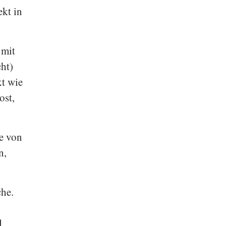
ekt in
 mit
cht)
kt wie
ost,
te von
n,
che.
d