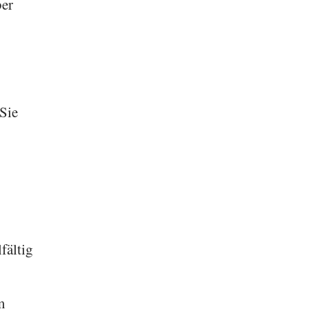
ber
Sie
fältig
m