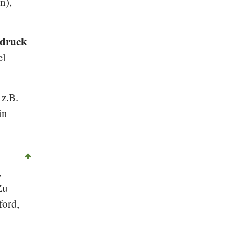
n),
bdruck
el
 z.B.
in
,
Zu
ford
,