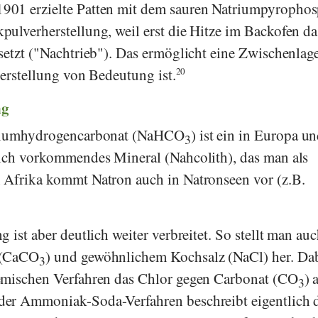
901 erzielte
Patten
mit dem sauren Natriumpyrophos
ulverherstellung, weil erst die Hitze im Backofen da
setzt ("Nachtrieb"). Das ermöglicht eine Zwischenlag
Herstellung von Bedeutung ist.
20
ng
triumhydrogencarbonat (NaHCO
) ist ein in Europa u
3
lich vorkommendes Mineral (Nahcolith), das man als
 Afrika kommt Natron auch in Natronseen vor (z.B.
 ist aber deutlich weiter verbreitet. So stellt man auc
 (CaCO
) und gewöhnlichem Kochsalz (NaCl) her. Da
3
emischen Verfahren das Chlor gegen Carbonat (CO
) 
3
er Ammoniak-Soda-Verfahren beschreibt eigentlich 