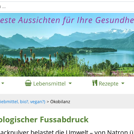
este Aussichten für Ihre Gesundhe
Lebensmittel
Rezepte
ebmittel, bio?, vegan?)
Ökobilanz
ologischer Fussabdruck
Backpulver belastet die Umwelt – von Natron 