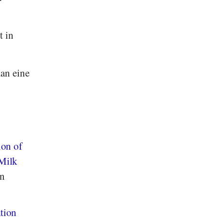
t in
man eine
ion of
 Milk
n
tion