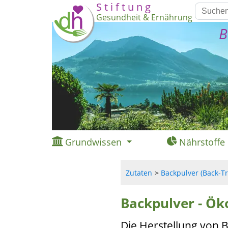
S t i f t u n g
Gesundheit & Ernährung
B
Grundwissen
Nährstoffe
Zutaten
Backpulver (Back-Tri
Backpulver - Ök
Die Herstellung von 