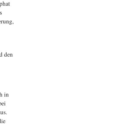
phat
s
erung,
nd den
h in
bei
aus.
die