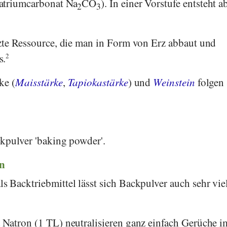
atriumcarbonat Na
CO
). In einer Vorstufe entsteht a
2
3
zte Ressource, die man in Form von Erz abbaut und
s.
2
ke (
Maisstärke
,
Tapiokastärke
) und
Weinstein
folgen 
kpulver 'baking powder'.
n
 Backtriebmittel lässt sich Backpulver auch sehr viel
Natron (1 TL) neutralisieren ganz einfach Gerüche i