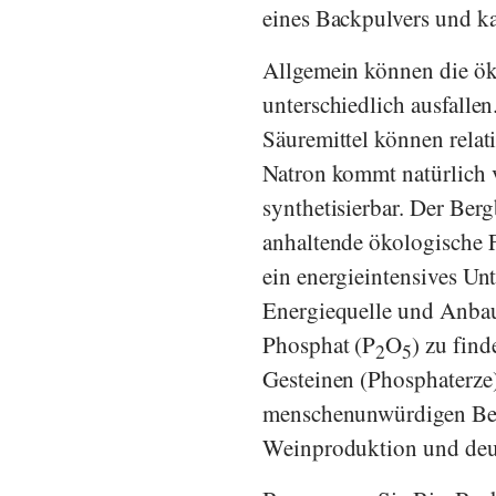
eines Backpulvers und k
Allgemein können die ök
unterschiedlich ausfallen
Säuremittel können relati
Natron kommt natürlich v
synthetisierbar. Der Ber
anhaltende ökologische 
ein energieintensives Un
Energiequelle und Anbau
Phosphat (P
O
) zu fin
2
5
Gesteinen (Phosphaterze
menschenunwürdigen Be
Weinproduktion und deut