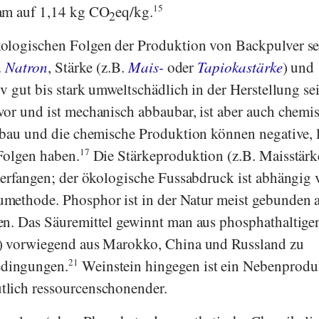
am auf 1,14 kg CO
eq/kg.
15
2
ologischen Folgen der Produktion von Backpulver s
.
Natron
, Stärke (z.B.
Mais-
oder
Tapiokastärke
) und
v gut bis stark umweltschädlich in der Herstellung se
or und ist mechanisch abbaubar, ist aber auch chemi
gbau und die chemische Produktion können negative, 
Folgen haben.
17
Die Stärkeproduktion (z.B. Maisstärke
terfangen; der ökologische Fussabdruck ist abhängig 
methode. Phosphor ist in der Natur meist gebunden a
den. Das Säuremittel gewinnt man aus phosphathaltige
) vorwiegend aus Marokko, China und Russland zu
dingungen.
21
Weinstein hingegen ist ein Nebenprodu
lich ressourcenschonender.