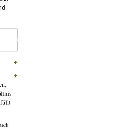
nd
en,
ltnis
füllt
ruck