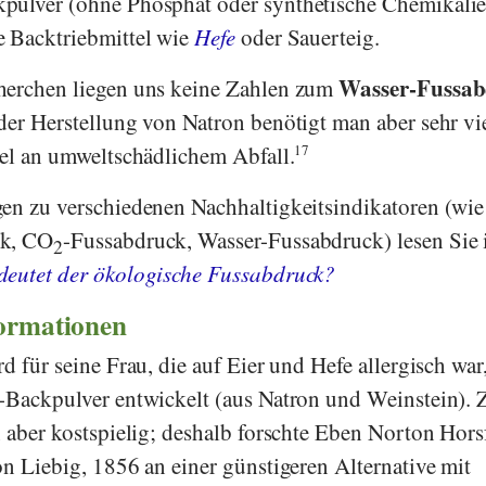
pulver (ohne Phosphat oder synthetische Chemikalie
e Backtriebmittel wie
Hefe
oder Sauerteig.
Wasser-Fussa
herchen liegen uns keine Zahlen zum
der Herstellung von Natron benötigt man aber sehr vi
iel an umweltschädlichem Abfall.
17
en zu verschiedenen Nachhaltigkeitsindikatoren (wie
ck, CO
-Fussabdruck, Wasser-Fussabdruck) lesen Sie 
2
eutet der ökologische Fussabdruck?
formationen
rd
für seine Frau, die auf Eier und Hefe allergisch war
-Backpulver entwickelt (aus Natron und Weinstein). 
 aber kostspielig; deshalb forschte
Eben Norton Hors
on Liebig
, 1856 an einer günstigeren Alternative mit