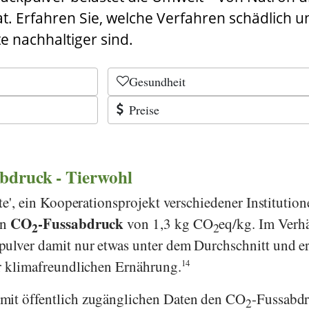
t. Erfahren Sie, welche Verfahren schädlich u
e nachhaltiger sind.
Gesundheit
Preise
bdruck - Tierwohl
te
', ein Kooperationsprojekt verschiedener Institution
CO
-Fussabdruck
en
von 1,3 kg CO
eq/kg. Im Verhä
2
2
ulver damit nur etwas unter dem Durchschnitt und er
er klimafreundlichen Ernährung.
14
 mit öffentlich zugänglichen Daten den CO
-Fussabd
2