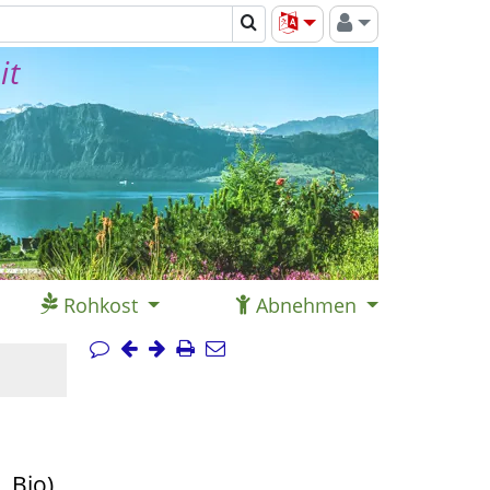
it
Rohkost
Abnehmen
 Bio)