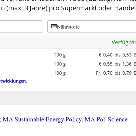
n (max. 3 Jahre) pro Supermarkt oder Handel
Nährstoffe
Verfügba
100 g
€
0,40
bis
0,53
B
100 g
€
0,55
bis
1,36
B
100 g
Fr.
0,70
bis
0,79
B
entwicklungen.
 MA Sustainable Energy Policy, MA Pol. Science