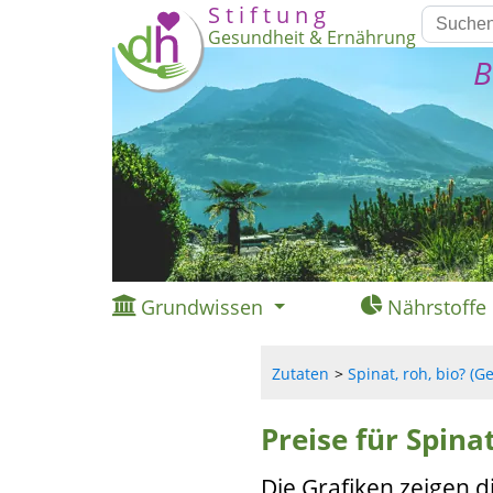
S t i f t u n g
Gesundheit & Ernährung
B
Grundwissen
Nährstoffe
Zutaten
Spinat, roh, bio? (
Preise für Spina
Die Grafiken zeigen d