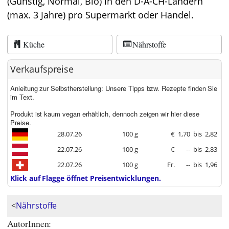
(Günstig, Normal, Bio) in den D-A-CH-Ländern
(max. 3 Jahre) pro Supermarkt oder Handel.
Küche
Nährstoffe
Verkaufspreise
Anleitung zur Selbstherstellung: Unsere Tipps bzw. Rezepte finden Sie
im Text.
Produkt ist kaum vegan erhältlich, dennoch zeigen wir hier diese
Preise.
28.07.26
100 g
€
1,70
bis
2,82
22.07.26
100 g
€
--
bis
2,83
22.07.26
100 g
Fr.
--
bis
1,96
Klick auf Flagge öffnet Preisentwicklungen.
<
Nährstoffe
AutorInnen: