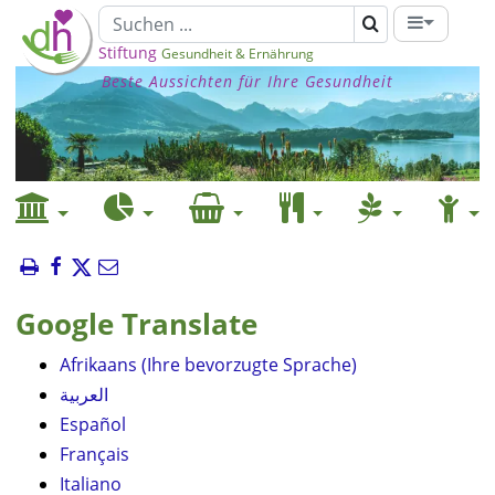
Stiftung
Gesundheit & Ernährung
Beste Aussichten für Ihre Gesundheit
Google Translate
Afrikaans (Ihre bevorzugte Sprache)
العربية
Español
Français
Italiano