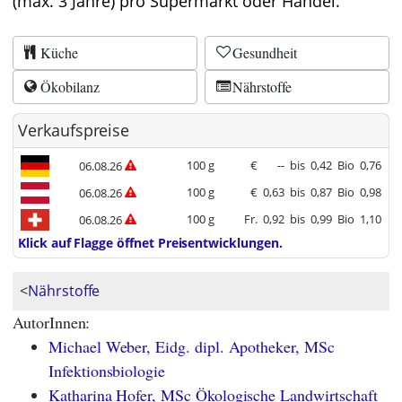
(max. 3 Jahre) pro Supermarkt oder Handel.
Küche
Gesundheit
Ökobilanz
Nährstoffe
Verkaufspreise
100 g
€
--
bis
0,42
Bio
0,76
06.08.26
100 g
€
0,63
bis
0,87
Bio
0,98
06.08.26
100 g
Fr.
0,92
bis
0,99
Bio
1,10
06.08.26
Klick auf Flagge öffnet Preisentwicklungen.
<
Nährstoffe
AutorInnen:
Michael Weber, Eidg. dipl. Apotheker, MSc
Infektionsbiologie
Katharina Hofer, MSc Ökologische Landwirtschaft