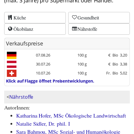
(max. 3 Jahre) pro Supermarkt oder Handel.
Küche
Gesundheit
Ökobilanz
Nährstoffe
Verkaufspreise
07.08.26
100 g
€
Bio
3,20
30.07.26
100 g
€
Bio
3,38
10.07.26
100 g
Fr.
Bio
5,02
Klick auf Flagge öffnet Preisentwicklungen.
<
Nährstoffe
AutorInnen:
Katharina Hofer, MSc Ökologische Landwirtschaft
Natalie Sidler, Dr. phil. I
Sara Bahmou, MSc Sozial- und Humanökologie