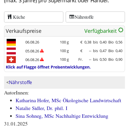
(max. 3 Jahre) pro Supermarkt oder Handel.
Küche
Nährstoffe
Verkaufspreise
Verfügbarkeit
06.08.26
100 g
€
0,38
bis
0,40
Bio
0,56
100 g
€
--
bis
0,47
Bio
0,40
05.08.26
100 g
Fr.
--
bis
0,50
Bio
0,90
06.08.26
Klick auf Flagge öffnet Preisentwicklungen.
<
Nährstoffe
AutorInnen:
Katharina Hofer, MSc Ökologische Landwirtschaft
Natalie Sidler, Dr. phil. I
Sina Sohneg, MSc Nachhaltige Entwicklung
31.01.2025