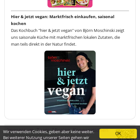
Hier & jetzt vegan: Marktfrisch einkaufen, saisonal
kochen
Das Kochbuch "hier & jetzt vegan" von Björn Moschinski zeigt
uns saisonale Küche mit marktfrischen lokalen Zutaten, die
man teils direkt in der Natur findet.
Impressum
Team
Mission
Kooperationen
Wir verwenden Cookies, geben aber keine weiter.
OK
Bei weiterer Nutzung unserer Seiten gehen wir
Kontakt
Datenschutzerklärung