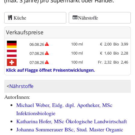
(max. 3 Jahre) pro Supermarkt oder Handel.
Küche
Nährstoffe
Verkaufspreise
100 ml
€
2,00
Bio
3,99
06.08.26
100 ml
€
1,60
Bio
2,28
07.08.26
100 ml
Fr.
2,32
Bio
2,46
07.08.26
Klick auf Flagge öffnet Preisentwicklungen.
<
Nährstoffe
AutorInnen:
Michael Weber, Eidg. dipl. Apotheker, MSc
Infektionsbiologie
Katharina Hofer, MSc Ökologische Landwirtschaft
Johanna Sommerauer BSc, Stud. Master Organic