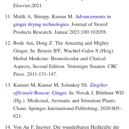
Elsevier;2021.
11.
Malik A, Shimpy, Kumar M.
Advancements in
ginger drying technologies.
Journal of Stored
Products Research. Januar 2023;100:102058.
12.
Bode Am, Dong Z. The Amazing and Mighty
Ginger. In: Benzie IFF, Wachtel-Galor S (Hrsg).
Herbal Medicine: Biomolecular and Clinical
Aspects, Second Edition. Vereinigte Staaten: CRC
Press. 2011:131-147.
13.
Kumari M, Kumar M, Solankey SS.
Zingiber
officinale
Roscoe: Ginger.
In: Novak J, Blüthner WD
(Hg.). Medicinal, Aromatic and Stimulant Plants.
Cham: Springer International Publishing; 2020:605–
621.
14.
Von Au F. Ingwer: Die wunderbaren Heilkräfte der