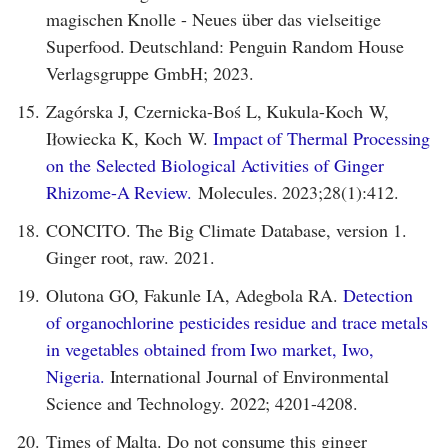
magischen Knolle - Neues über das vielseitige
Superfood. Deutschland: Penguin Random House
Verlagsgruppe GmbH; 2023.
15.
Zagórska J, Czernicka-Boś L, Kukula-Koch W,
Iłowiecka K, Koch W.
Impact of Thermal Processing
on the Selected Biological Activities of Ginger
Rhizome-A Review.
Molecules. 2023;28(1):412.
18.
CONCITO. The Big Climate Database, version 1.
Ginger root, raw. 2021.
19.
Olutona GO, Fakunle IA, Adegbola RA.
Detection
of organochlorine pesticides residue and trace metals
in vegetables obtained from Iwo market, Iwo,
Nigeria.
International Journal of Environmental
Science and Technology. 2022; 4201-4208.
20.
Times of Malta. Do not consume this ginger