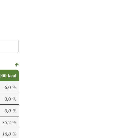
000 kcal
6,0 %
0,0 %
0,0 %
35,2 %
10,0 %