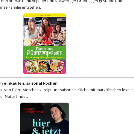
 Burton, wie dank veganer und vollwertiger Grundlagen gesunde und
anze Familie entstehen.
sch einkaufen, saisonal kochen
n" von Björn Moschinski zeigt uns saisonale Küche mit marktfrischen lokale
der Natur findet.