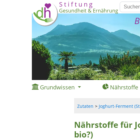
S t i f t u n g
Gesundheit & Ernährung
B
Grundwissen
Nährstoffe
Zutaten
Joghurt-Ferment (Sta
Nährstoffe für J
bio?)