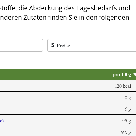
stoffe, die Abdeckung des Tagesbedarfs und
anderen Zutaten finden Sie in den folgenden
Preise
pro 100g
2
120 kcal
0 g
0 g
e)
95 g
9,0 g