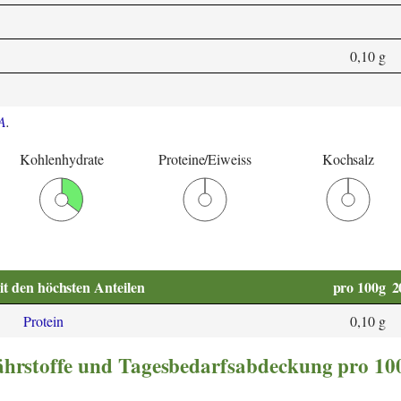
0,10 g
A
.
Kohlenhydrate
Proteine/Eiweiss
Kochsalz
it den höchsten Anteilen
pro 100g
2
Protein
0,10 g
nährstoffe und Tagesbedarfsabdeckung pro 10