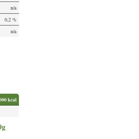
n/a
0,2 %
n/a
000 kcal
0g