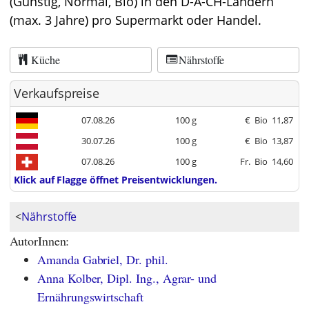
(Günstig, Normal, Bio) in den D-A-CH-Ländern
(max. 3 Jahre) pro Supermarkt oder Handel.
Küche
Nährstoffe
Verkaufspreise
07.08.26
100 g
€
Bio
11,87
30.07.26
100 g
€
Bio
13,87
07.08.26
100 g
Fr.
Bio
14,60
Klick auf Flagge öffnet Preisentwicklungen.
<
Nährstoffe
AutorInnen:
Amanda Gabriel, Dr. phil.
Anna Kolber, Dipl. Ing., Agrar- und
Ernährungswirtschaft