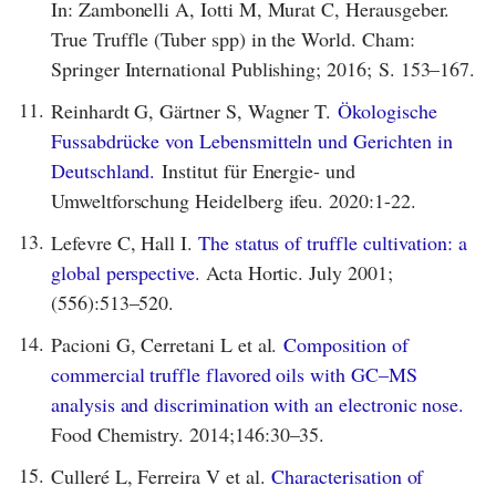
In: Zambonelli A, Iotti M, Murat C, Herausgeber.
True Truffle (Tuber spp) in the World. Cham:
Springer International Publishing; 2016; S. 153–167.
11.
Reinhardt G, Gärtner S, Wagner T.
Ökologische
Fussabdrücke von Lebensmitteln und Gerichten in
Deutschland.
Institut für Energie- und
Umweltforschung Heidelberg ifeu. 2020:1-22.
13.
Lefevre C, Hall I.
The status of truffle cultivation: a
global perspective.
Acta Hortic. July 2001;
(556):513–520.
14.
Pacioni G, Cerretani L et al.
Composition of
commercial truffle flavored oils with GC–MS
analysis and discrimination with an electronic nose.
Food Chemistry. 2014;146:30–35.
15.
Culleré L, Ferreira V et al.
Characterisation of