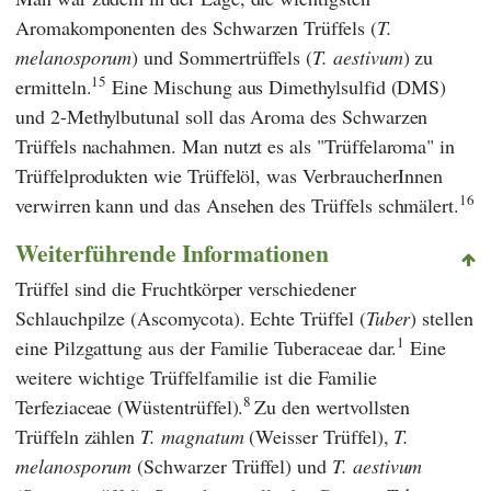
Aromakomponenten des Schwarzen Trüffels (
T.
melanosporum
) und Sommertrüffels (
T. aestivum
) zu
15
ermitteln.
Eine Mischung aus Dimethylsulfid (DMS)
und 2-Methylbutunal soll das Aroma des Schwarzen
Trüffels nachahmen. Man nutzt es als "Trüffelaroma" in
Trüffelprodukten wie Trüffelöl, was VerbraucherInnen
16
verwirren kann und das Ansehen des Trüffels schmälert.
Weiterführende Informationen
Trüffel sind die Fruchtkörper verschiedener
Schlauchpilze (Ascomycota). Echte Trüffel (
Tuber
) stellen
1
eine Pilzgattung aus der Familie Tuberaceae dar.
Eine
weitere wichtige Trüffelfamilie ist die Familie
8
Terfeziaceae (Wüstentrüffel).
Zu den wertvollsten
Trüffeln zählen
T. magnatum
(Weisser Trüffel),
T.
melanosporum
(Schwarzer Trüffel) und
T. aestivum