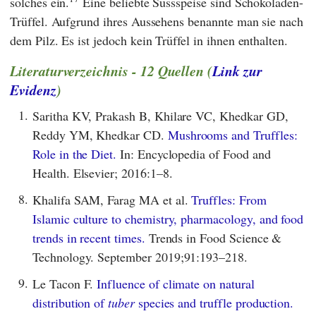
solches ein.
Eine beliebte Süssspeise sind Schokoladen-
Trüffel. Aufgrund ihres Aussehens benannte man sie nach
dem Pilz. Es ist jedoch kein Trüffel in ihnen enthalten.
Literaturverzeichnis - 12 Quellen (
Link zur
Evidenz
)
1.
Saritha KV, Prakash B, Khilare VC, Khedkar GD,
Reddy YM, Khedkar CD.
Mushrooms and Truffles:
Role in the Diet.
In: Encyclopedia of Food and
Health. Elsevier; 2016:1–8.
8.
Khalifa SAM, Farag MA et al.
Truffles: From
Islamic culture to chemistry, pharmacology, and food
trends in recent times.
Trends in Food Science &
Technology. September 2019;91:193–218.
9.
Le Tacon F.
Influence of climate on natural
distribution of
tuber
species and truffle production.