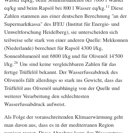
11
eq/kg und beim Rapsöl bei 800 l Wasser eq/kg.
Diese
Zahlen stammen aus einer deutschen Berechnung "an der
Supermarktkassa" des
IFEU
(
Institut für Energie- und
Umweltforschung Heidelberg
), sie unterscheiden sich
teilweise sehr stark von einer anderen Quelle:
Mekkonnen
(Niederlande) berechnet für Rapsöl 4300 l/kg,
Sonnenblumenöl mit 6800 l/kg und für Olivenöl 14'500
26
l/kg.
Uns sind keine vergleichbaren Zahlen für das
fertige Trüffelöl bekannt. Der Wasserfussabdruck des
Olivenöls fällt allerdings so stark ins Gewicht, dass das
Trüffelöl aus Olivenöl unabhängig von der Quelle und
weiterer Verarbeitung den schlechtesten
Wasserfussabdruck aufweist.
Als Folge der voranschreitenden Klimaerwärmung geht
man davon aus, dass es in der mediterranen Region
weniger regnet. Diese Abnahme kann den Wasserstress