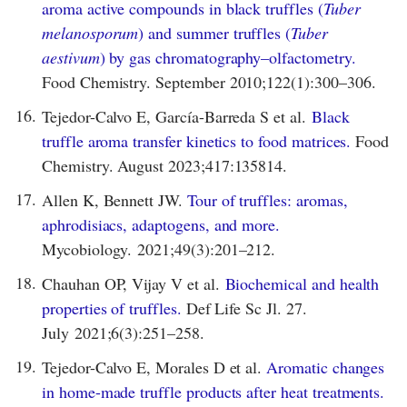
aroma active compounds in black truffles (
Tuber
melanosporum
) and summer truffles (
Tuber
aestivum
) by gas chromatography–olfactometry.
Food Chemistry. September 2010;122(1):300–306.
16.
Tejedor-Calvo E, García-Barreda S et al.
Black
truffle aroma transfer kinetics to food matrices.
Food
Chemistry. August 2023;417:135814.
17.
Allen K, Bennett JW.
Tour of truffles: aromas,
aphrodisiacs, adaptogens, and more.
Mycobiology. 2021;49(3):201–212.
18.
Chauhan OP, Vijay V et al.
Biochemical and health
properties of truffles.
Def Life Sc Jl. 27.
July 2021;6(3):251–258.
19.
Tejedor-Calvo E, Morales D et al.
Aromatic changes
in home-made truffle products after heat treatments.