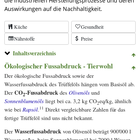
die industriellen Herstellungsprozesse und deren
Auswirkungen auf die Nachhaltigkeit.
Küche
Gesundheit
Nährstoffe
Preise
Inhaltsverzeichnis
Ökologischer Fussabdruck - Tierwohl
Der ökologische Fussabdruck sowie der
Wasserfussabdruck des Trüffelöls hängen vom Basisöl ab.
CO
-Fussabdruck
Der
des
Olivenöls
und
2
Sonnenblumenöls
liegt bei ca. 3,2 kg CO
eq/kg, ähnlich
2
11
wie bei
Rapsöl
.
Direkt vergleichbare Zahlen für das
fertige Trüffelöl sind uns nicht bekannt.
Wasserfussabdruck
Der
von Olivenöl beträgt 900'000 l
Wasser eq/kg, beim Sonnenblumenöl bei 7000 l Wasser