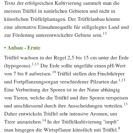
Trotz der erfolgreichen Kultivierung sammelt man die
meisten Trüffel in natürlichen Gebieten und nicht in
künstlichen Trüffelplantagen. Der Trüffelanbau könnte
eine alternative Einnahmequelle für stillgelegtes Land und
13
zur Förderung unterentwickelter Gebiete sein.
Anbau - Ernte
Trüffel wachsen in der Regel 2,5 bis 15 cm unter der Erde
1,13
(hypogeous).
Die Erde sollte ungefähr einen pH-Wert
19
von 7 bis 8 aufweisen.
Trüffel stellen den Fruchtkörper
1,13
und Fortpflanzungsorgan verschiedener Pilzarten dar.
Eine Verbreitung der Sporen ist in der Natur abhängig
von Tieren, welche die Trüffel und ihre Sporen verspeisen
13
und anschliessend durch ihre Ausscheidungen verteilen.
Daher entwickeln Trüffel sehr intensive Aromen, um
14
Tiere anzuziehen.
In der Trüffelkultivierung "impft"
8
man hingegen die Wirtspflanze künstlich mit Trüffel.