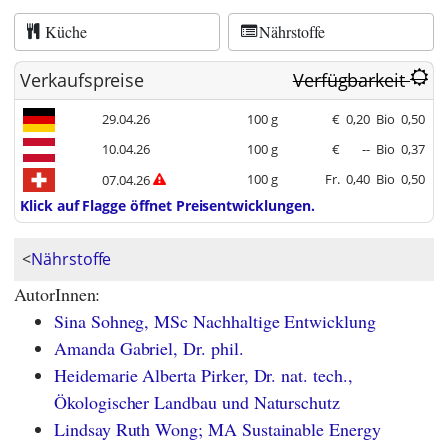
Küche
Nährstoffe
Verkaufspreise
Verfügbarkeit
29.04.26
100 g
€
0,20
Bio
0,50
10.04.26
100 g
€
--
Bio
0,37
100 g
Fr.
0,40
Bio
0,50
07.04.26
Klick auf Flagge öffnet Preisentwicklungen.
<
Nährstoffe
AutorInnen:
Sina Sohneg, MSc Nachhaltige Entwicklung
Amanda Gabriel, Dr. phil.
Heidemarie Alberta Pirker, Dr. nat. tech.,
Ökologischer Landbau und Naturschutz
Lindsay Ruth Wong; MA Sustainable Energy