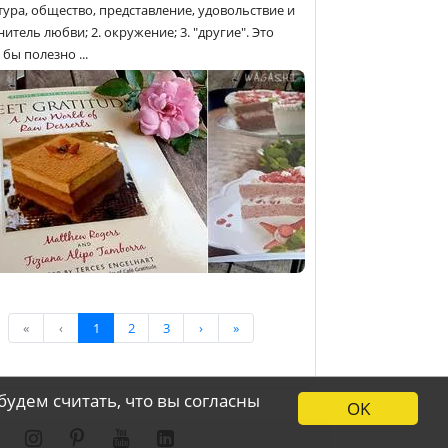
тура, общество, представление, удовольствие и
итель любви; 2. окружение; 3. "другие". Это
бы полезно ...
«
‹
1
2
3
›
»
будем считать, что вы согласны
OK