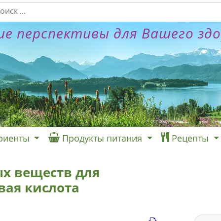
е перспективы для Вашего зд
риенты
Продукты питания
Рецепты
х веществ для
вая кислота