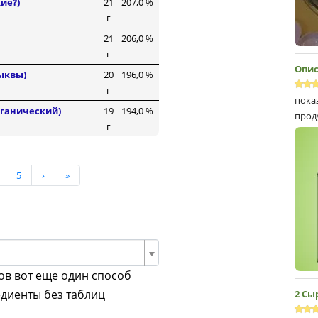
ие?)
21
207,0 %
г
21
206,0 %
г
Опис
ыквы)
20
196,0 %
г
пока
рганический)
19
194,0 %
прод
г
5
›
»
ов вот еще один способ
едиенты без таблиц
2 Сы