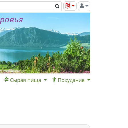
оровья
Сырая пища
Похудание