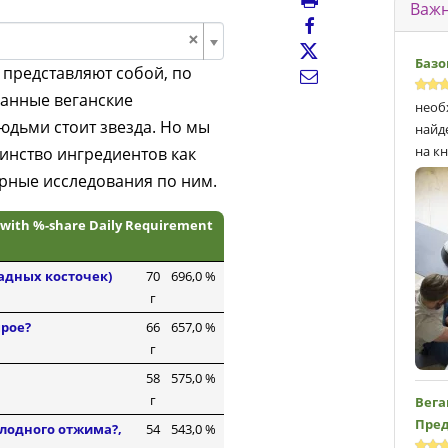
Важн
×
Базо
представляют собой, по
санные веганские
необ
дьми стоит звезда. Но мы
найд
на кн
инство ингредиентов как
рные исследования по ним.
g with %-share Daily Requirement
адных косточек)
70
696,0 %
г
ырое?
66
657,0 %
г
58
575,0 %
г
Вега
Пред
олодного отжима?,
54
543,0 %