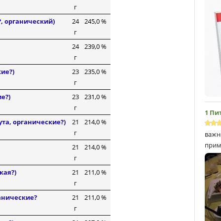
г
, органический)
24
245,0 %
г
24
239,0 %
г
ие?)
23
235,0 %
г
е?)
23
231,0 %
г
1 Пи
та, органические?)
21
214,0 %
г
важн
прим
21
214,0 %
г
кая?)
21
211,0 %
г
анические?
21
211,0 %
г