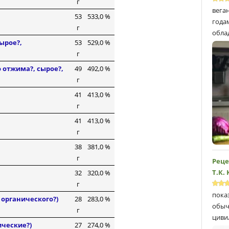
г
вега
53
533,0 %
года
г
обла
ырое?,
53
529,0 %
г
 отжима?, сырое?,
49
492,0 %
г
41
413,0 %
г
41
413,0 %
г
38
381,0 %
г
Реце
Т.К.
32
320,0 %
г
пока
 органического?)
28
283,0 %
обыч
г
циви
ические?)
27
274,0 %