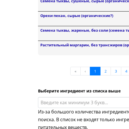
Семена тыквы, сушеные, сырые (органическ
Орехи пекан, сырые (органические?)
Семена тыквы, жареные, без соли (семена т
Растительный маргарин, без трансжиров (о
«
‹
1
2
3
4
Выберите ингредиент из списка выше
Введите как минимум 3 букв...
Из-за большого количества ингредиент
поиска. В список не входят только ингр
питательных веществ.