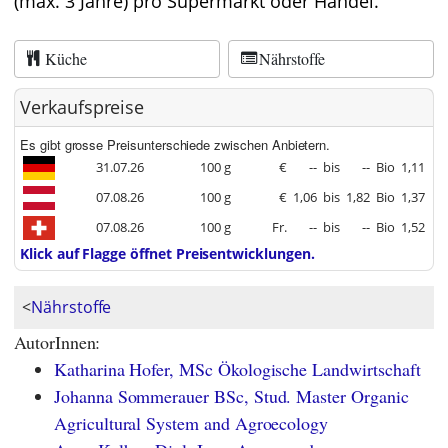
(max. 3 Jahre) pro Supermarkt oder Handel.
Küche
Nährstoffe
Verkaufspreise
Es gibt grosse Preisunterschiede zwischen Anbietern.
31.07.26
100 g
€
--
bis
--
Bio
1,11
07.08.26
100 g
€
1,06
bis
1,82
Bio
1,37
07.08.26
100 g
Fr.
--
bis
--
Bio
1,52
Klick auf Flagge öffnet Preisentwicklungen.
<
Nährstoffe
AutorInnen:
Katharina Hofer, MSc Ökologische Landwirtschaft
Johanna Sommerauer BSc, Stud. Master Organic
Agricultural System and Agroecology