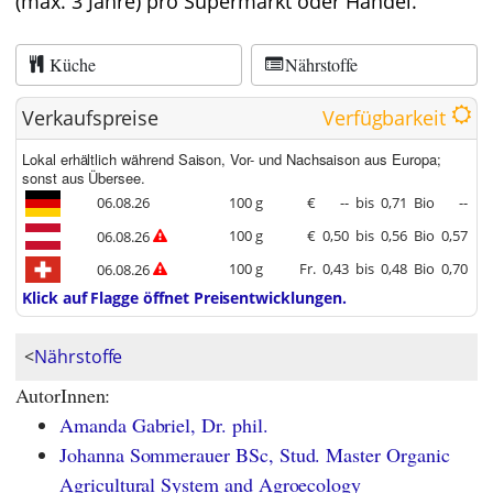
(max. 3 Jahre) pro Supermarkt oder Handel.
Küche
Nährstoffe
Verkaufspreise
Verfügbarkeit
Lokal erhältlich während Saison, Vor- und Nachsaison aus Europa;
sonst aus Übersee.
06.08.26
100 g
€
--
bis
0,71
Bio
--
100 g
€
0,50
bis
0,56
Bio
0,57
06.08.26
100 g
Fr.
0,43
bis
0,48
Bio
0,70
06.08.26
Klick auf Flagge öffnet Preisentwicklungen.
<
Nährstoffe
AutorInnen:
Amanda Gabriel, Dr. phil.
Johanna Sommerauer BSc, Stud. Master Organic
Agricultural System and Agroecology