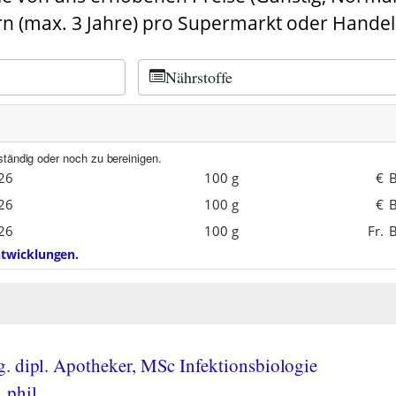
n (max. 3 Jahre) pro Supermarkt oder Handel
Nährstoffe
ständig oder noch zu bereinigen.
26
100 g
€
B
26
100 g
€
B
26
100 g
Fr.
B
entwicklungen.
. dipl. Apotheker, MSc Infektionsbiologie
 phil.