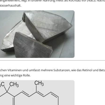
Mengenelement, liegt in unserer Nahrung meist als Kochsalz vor (NaCl). Natr
Wasserhaushalt.
slichen Vitaminen und umfasst mehrere Substanzen, wie das Retinol und Beta
ng eine wichtige Rolle.