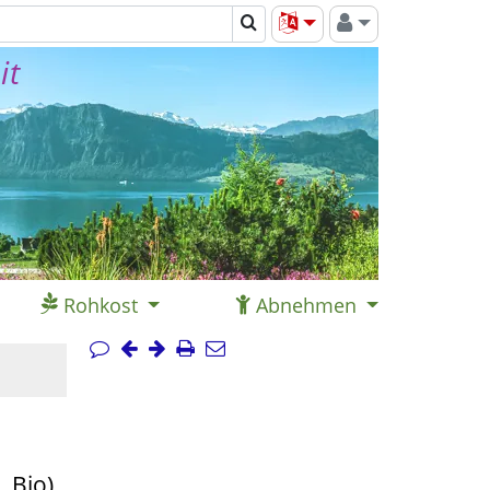
it
Rohkost
Abnehmen
 Bio)