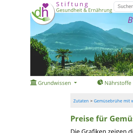
S t i f t u n g
Gesundheit & Ernährung
B
Grundwissen
Nährstoffe
Zutaten
Gemüsebrühe mit we
Preise für Gemü
Die Grafiken zeigen d