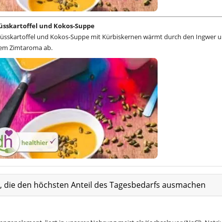
üsskartoffel und Kokos-Suppe
 Süsskartoffel und Kokos-Suppe mit Kürbiskernen wärmt durch den Ingwer 
tem Zimtaroma ab.
at, die den höchsten Anteil des Tagesbedarfs ausmachen