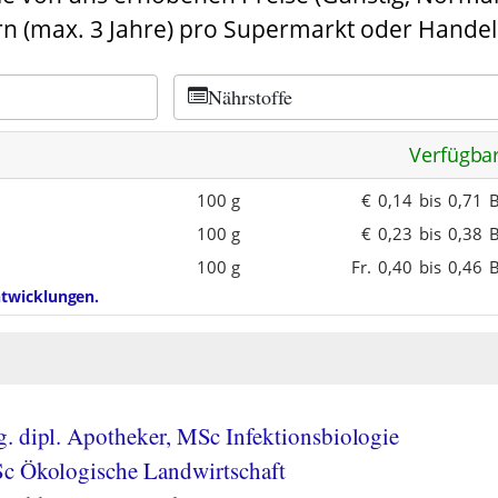
n (max. 3 Jahre) pro Supermarkt oder Handel
Nährstoffe
Verfügba
100 g
€
0,14
bis
0,71
B
100 g
€
0,23
bis
0,38
B
100 g
Fr.
0,40
bis
0,46
B
entwicklungen.
. dipl. Apotheker, MSc Infektionsbiologie
Sc Ökologische Landwirtschaft