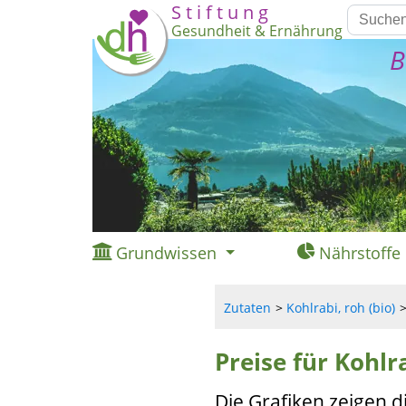
S t i f t u n g
Gesundheit & Ernährung
B
Grundwissen
Nährstoffe
Zutaten
Kohlrabi, roh (bio)
Preise für Kohlra
Die Grafiken zeigen d