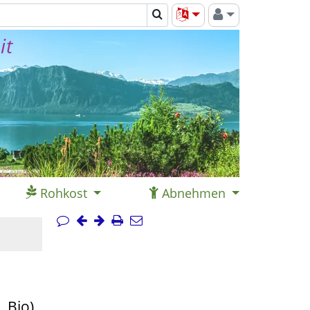
it
Rohkost
Abnehmen
 Bio)