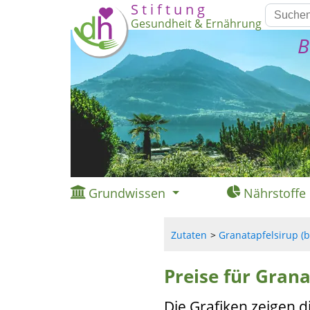
S t i f t u n g
Gesundheit & Ernährung
B
Grundwissen
Nährstoffe
Zutaten
Granatapfelsirup (b
Preise für Grana
Die Grafiken zeigen d