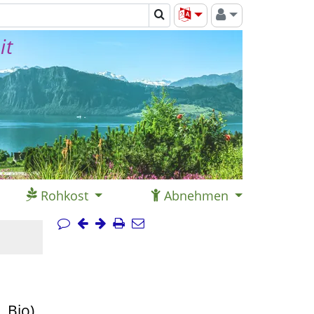
it
Rohkost
Abnehmen
 Bio)