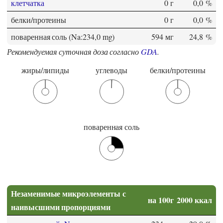
клетчатка
0 г
0,0 %
белки/протеины
0 г
0,0 %
поваренная соль (Na:234,0 mg)
594 мг
24,8 %
Рекомендуемая суточная доза согласно
GDA
.
жиры/липиды
углеводы
белки/протеины
поваренная соль
Незаменимые микроэлементы с
на 100г
2000 ккал
наивысшими пропорциями