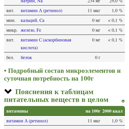
натрий, Na
234 мг
29,0 %
вит.
витамин А (ретинол)
11 мкг
1,0 %
мин.
кальций, Ca
0 мг
< 0,1 %
микр.
железо, Fe
0 мг
< 0,1 %
вит.
витамин С (аскорбиновая
0 мг
< 0,1 %
кислота)
бел.
белок
0 г
Подробный состав микроэлементов и
суточная потребность на 100г
Пояснения к таблицам
питательных веществ в целом
витамины
на 100г
2000 ккал
витамин А (ретинол)
11 мкг
1,0 %