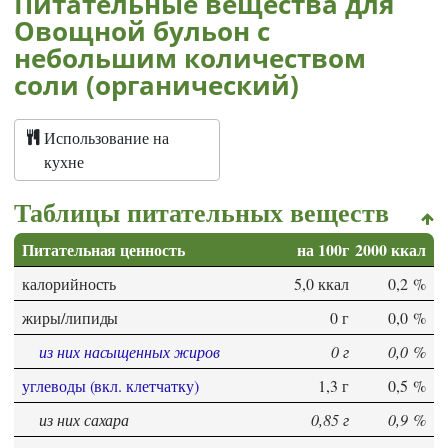
Питательные вещества для
Овощной бульон с
небольшим количеством
соли (органический)
Использование на
кухне
Таблицы питательных веществ
Питательная ценность
на 100г
2000 ккал
калорийность
5,0 ккал
0,2 %
жиры/липиды
0 г
0,0 %
из них насыщенных жиров
0 г
0,0 %
углеводы (вкл. клетчатку)
1,3 г
0,5 %
из них сахара
0,85 г
0,9 %