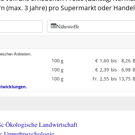
n (max. 3 Jahre) pro Supermarkt oder Handel
Nährstoffe
wischen Anbietern.
100 g
€
1,60
bis
8,26
B
100 g
€
2,39
bis
6,98
B
100 g
Fr.
2,55
bis
13,75
B
entwicklungen.
Sc Ökologische Landwirtschaft
c Umweltpsychologie