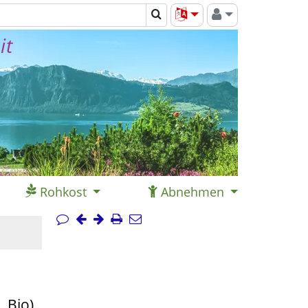
it
Rohkost
Abnehmen
 Bio)