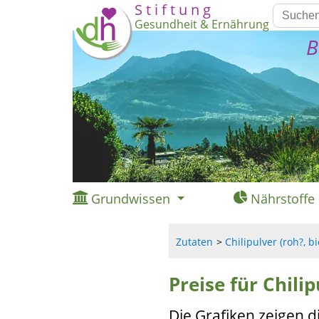
S t i f t u n g
Gesundheit & Ernährung
B
Grundwissen
Nährstoffe
Zutaten
Chilipulver (roh?, bi
Preise für Chilip
Die Grafiken zeigen d