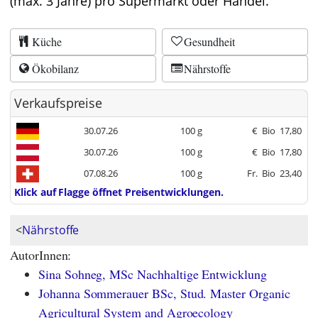
(max. 3 Jahre) pro Supermarkt oder Handel.
Küche
Gesundheit
Ökobilanz
Nährstoffe
Verkaufspreise
30.07.26
100 g
€
Bio
17,80
30.07.26
100 g
€
Bio
17,80
07.08.26
100 g
Fr.
Bio
23,40
Klick auf Flagge öffnet Preisentwicklungen.
<
Nährstoffe
AutorInnen:
Sina Sohneg, MSc Nachhaltige Entwicklung
Johanna Sommerauer BSc, Stud. Master Organic
Agricultural System and Agroecology