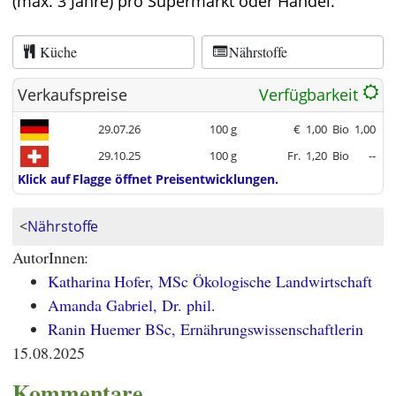
(max. 3 Jahre) pro Supermarkt oder Handel.
Küche
Nährstoffe
Verkaufspreise
Verfügbarkeit
29.07.26
100 g
€
1,00
Bio
1,00
29.10.25
100 g
Fr.
1,20
Bio
--
Klick auf Flagge öffnet Preisentwicklungen.
<
Nährstoffe
AutorInnen:
Katharina Hofer, MSc Ökologische Landwirtschaft
Amanda Gabriel, Dr. phil.
Ranin Huemer BSc, Ernährungswissenschaftlerin
15.08.2025
Kommentare