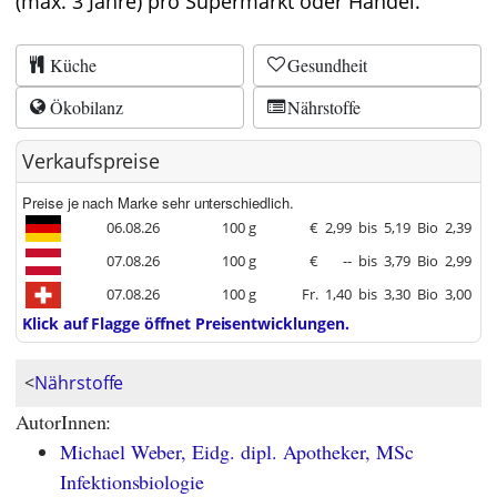
(max. 3 Jahre) pro Supermarkt oder Handel.
Küche
Gesundheit
Ökobilanz
Nährstoffe
Verkaufspreise
Preise je nach Marke sehr unterschiedlich.
06.08.26
100 g
€
2,99
bis
5,19
Bio
2,39
07.08.26
100 g
€
--
bis
3,79
Bio
2,99
07.08.26
100 g
Fr.
1,40
bis
3,30
Bio
3,00
Klick auf Flagge öffnet Preisentwicklungen.
<
Nährstoffe
AutorInnen:
Michael Weber, Eidg. dipl. Apotheker, MSc
Infektionsbiologie