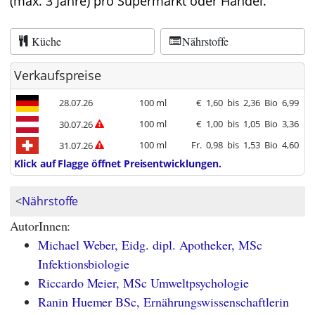
(max. 3 Jahre) pro Supermarkt oder Handel.
Küche
Nährstoffe
Verkaufspreise
28.07.26
100 ml
€
1,60
bis
2,36
Bio
6,99
100 ml
€
1,00
bis
1,05
Bio
3,36
30.07.26
100 ml
Fr.
0,98
bis
1,53
Bio
4,60
31.07.26
Klick auf Flagge öffnet Preisentwicklungen.
<
Nährstoffe
AutorInnen:
Michael Weber, Eidg. dipl. Apotheker, MSc
Infektionsbiologie
Riccardo Meier, MSc Umweltpsychologie
Ranin Huemer BSc, Ernährungswissenschaftlerin