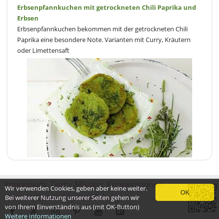
Erbsenpfannkuchen mit getrockneten Chili Paprika und
Erbsen
Erbsenpfannkuchen bekommen mit der getrockneten Chili
Paprika eine besondere Note. Varianten mit Curry, Kräutern
oder Limettensaft
Impressum
Team
Mission
Kooperationen
Wir verwenden Cookies, geben aber keine weiter.
OK
Kontakt
Datenschutzerklärung
Bei weiterer Nutzung unserer Seiten gehen wir
von Ihrem Einverständnis aus (mit OK-Button)
Weitere Informationen