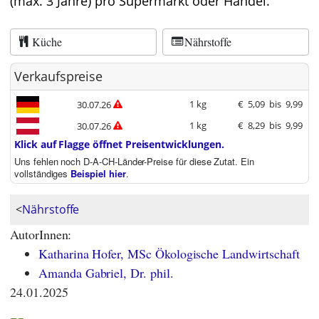
(max. 3 Jahre) pro Supermarkt oder Handel.
Küche
Nährstoffe
Verkaufspreise
1 kg
€
5,09
bis
9,99
30.07.26
1 kg
€
8,29
bis
9,99
30.07.26
Klick auf Flagge öffnet Preisentwicklungen.
Uns fehlen noch D-A-CH-Länder-Preise für diese Zutat. Ein
vollständiges
Beispiel hier
.
<
Nährstoffe
AutorInnen:
Katharina Hofer, MSc Ökologische Landwirtschaft
Amanda Gabriel, Dr. phil.
24.01.2025