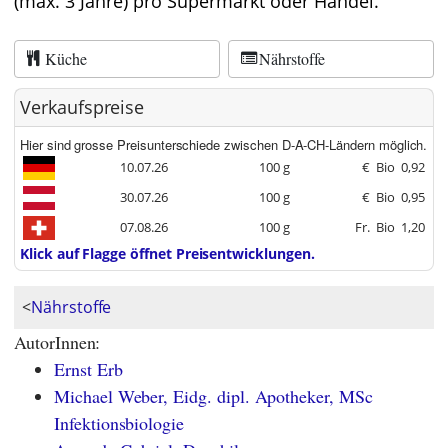
(max. 3 Jahre) pro Supermarkt oder Handel.
Küche
Nährstoffe
Verkaufspreise
Hier sind grosse Preisunterschiede zwischen D-A-CH-Ländern möglich.
10.07.26
100 g
€
Bio
0,92
30.07.26
100 g
€
Bio
0,95
07.08.26
100 g
Fr.
Bio
1,20
Klick auf Flagge öffnet Preisentwicklungen.
<
Nährstoffe
AutorInnen:
Ernst Erb
Michael Weber, Eidg. dipl. Apotheker, MSc
Infektionsbiologie