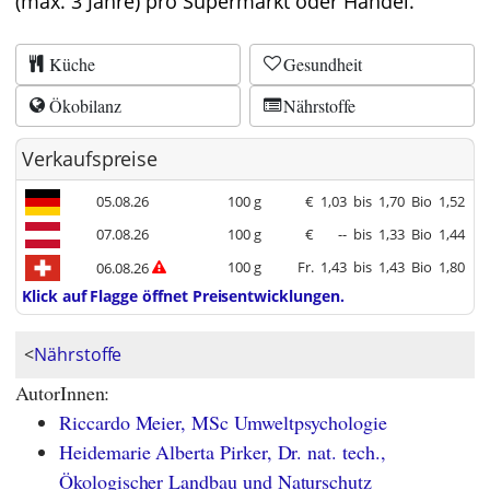
(max. 3 Jahre) pro Supermarkt oder Handel.
Küche
Gesundheit
Ökobilanz
Nährstoffe
Verkaufspreise
05.08.26
100 g
€
1,03
bis
1,70
Bio
1,52
07.08.26
100 g
€
--
bis
1,33
Bio
1,44
100 g
Fr.
1,43
bis
1,43
Bio
1,80
06.08.26
Klick auf Flagge öffnet Preisentwicklungen.
<
Nährstoffe
AutorInnen:
Riccardo Meier, MSc Umweltpsychologie
Heidemarie Alberta Pirker, Dr. nat. tech.,
Ökologischer Landbau und Naturschutz