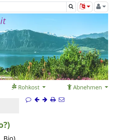
it
Rohkost
Abnehmen
o?)
 Bio)