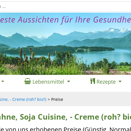
este Aussichten für Ihre Gesundhe
Lebensmittel
Rezepte
ine, - Creme (roh? bio?)
Preise
ahne, Soja Cuisine, - Creme (roh? bi
ie von uns erhobenen Preise (Günstig, Normal,