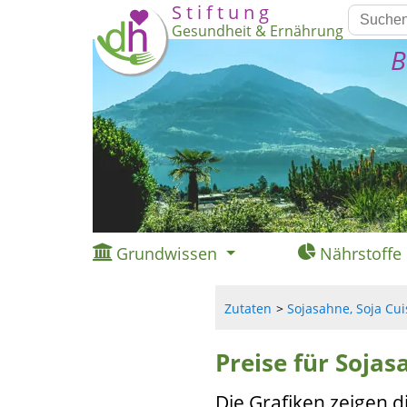
S t i f t u n g
Gesundheit & Ernährung
B
Grundwissen
Nährstoffe
Zutaten
Sojasahne, Soja Cuis
Preise für Sojas
Die Grafiken zeigen d