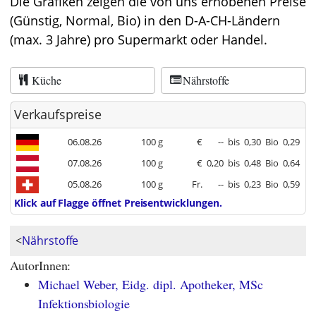
Die Grafiken zeigen die von uns erhobenen Preise
(Günstig, Normal, Bio) in den D-A-CH-Ländern
(max. 3 Jahre) pro Supermarkt oder Handel.
Küche
Nährstoffe
Verkaufspreise
06.08.26
100 g
€
--
bis
0,30
Bio
0,29
07.08.26
100 g
€
0,20
bis
0,48
Bio
0,64
05.08.26
100 g
Fr.
--
bis
0,23
Bio
0,59
Klick auf Flagge öffnet Preisentwicklungen.
<
Nährstoffe
AutorInnen:
Michael Weber, Eidg. dipl. Apotheker, MSc
Infektionsbiologie