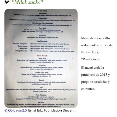
"Milck sucks"
Menú de un sencillo
restaurante crudista de
Nueva York,
“Rawlicious”.
El menú es de la
primavera de 2013 y
propone ensaladas y
entrantes.
©
CC-by-sa 2.0
, Ernst Erb, Foundation Diet and
Health