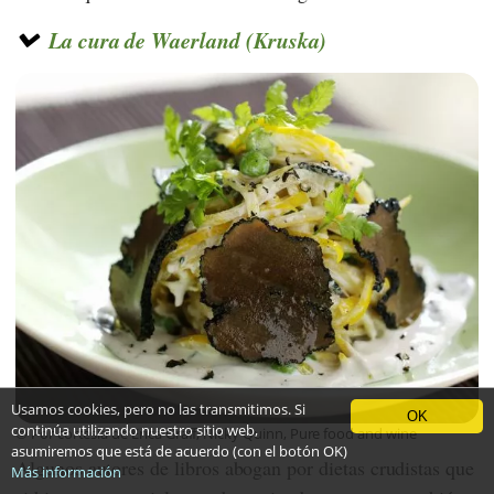
La cura de Waerland (Kruska)
Usamos cookies, pero no las transmitimos. Si
OK
continúa utilizando nuestro sitio web,
© Por cortesía de Erica Graff, Nicky Quinn, Pure food and wine
asumiremos que está de acuerdo (con el botón OK)
Algunos autores de libros abogan por dietas crudistas que
Más información