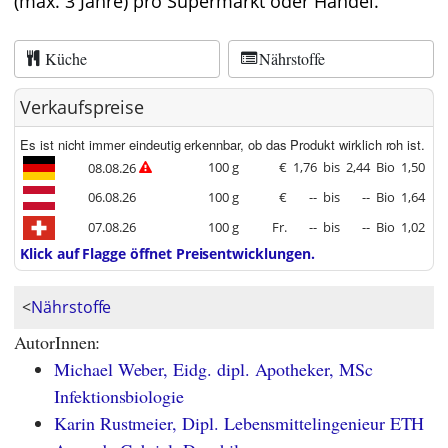
(max. 3 Jahre) pro Supermarkt oder Handel.
Küche
Nährstoffe
Verkaufspreise
Es ist nicht immer eindeutig erkennbar, ob das Produkt wirklich roh ist.
100 g
€
1,76
bis
2,44
Bio
1,50
08.08.26
06.08.26
100 g
€
--
bis
--
Bio
1,64
07.08.26
100 g
Fr.
--
bis
--
Bio
1,02
Klick auf Flagge öffnet Preisentwicklungen.
<
Nährstoffe
AutorInnen:
Michael Weber, Eidg. dipl. Apotheker, MSc
Infektionsbiologie
Karin Rustmeier, Dipl. Lebensmittelingenieur ETH