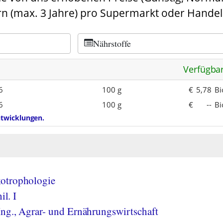
n (max. 3 Jahre) pro Supermarkt oder Handel
Nährstoffe
Verfügba
6
100 g
€
5,78
Bi
6
100 g
€
--
Bi
entwicklungen.
otrophologie
il. I
Ing., Agrar- und Ernährungswirtschaft