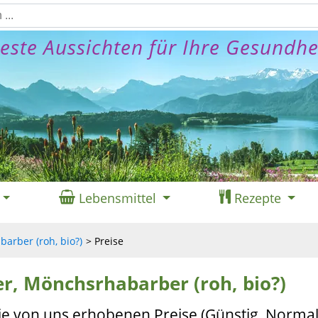
este Aussichten für Ihre Gesundhe
Lebensmittel
Rezepte
arber (roh, bio?)
Preise
er, Mönchsrhabarber (roh, bio?)
ie von uns erhobenen Preise (Günstig, Normal,