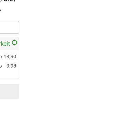
.
rkeit
o
13,90
o
9,98