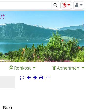
it
Rohkost
Abnehmen
 Bio)