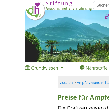
S t i f t u n g
Gesundheit & Ernährung
B
Grundwissen
Nährstoffe
Zutaten
Ampfer, Mönchsrhab
Preise für Ampf
Die Grafiken zeigen d