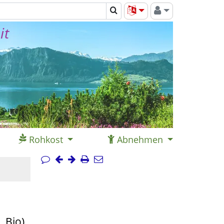
it
Rohkost
Abnehmen
 Bio)