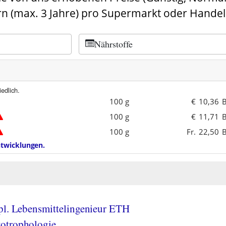
n (max. 3 Jahre) pro Supermarkt oder Handel
Nährstoffe
edlich.
100 g
€
10,36
B
100 g
€
14,24
B
100 g
Fr.
22,50
B
entwicklungen.
pl. Lebensmittelingenieur ETH
otrophologie