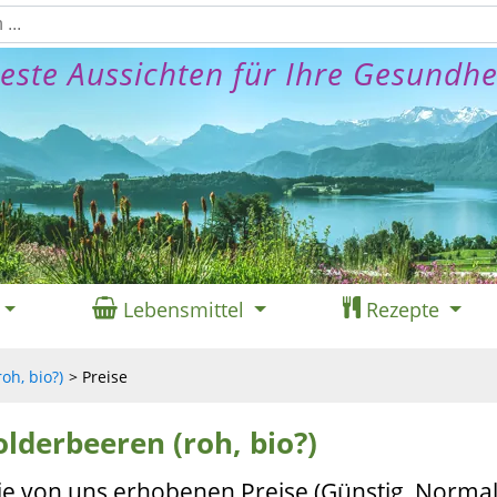
este Aussichten für Ihre Gesundhe
Lebensmittel
Rezepte
oh, bio?)
Preise
lderbeeren (roh, bio?)
ie von uns erhobenen Preise (Günstig, Normal,