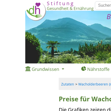
S t i f t u n g
Gesundheit & Ernährung
B
Grundwissen
Nährstoffe
Zutaten
Wacholderbeeren (r
Preise für Wacho
Die Grafiken zeigen d