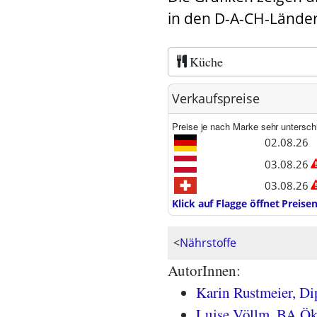
in den D-A-CH-Länder
Küche
Verkaufspreise
Preise je nach Marke sehr unterschi
06.08.26
06.08.26
07.08.26
Klick auf Flagge öffnet Preis
<
Nährstoffe
AutorInnen:
Karin Rustmeier, Di
Luise Völlm, BA Ök