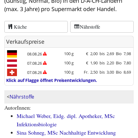
(Günstig, Normal, Bio) in den D-A-CH-Ländern
(max. 3 Jahre) pro Supermarkt oder Handel.
Küche
Nährstoffe
Verkaufspreise
100 g
€
2,00
bis
2,69
Bio
7,98
08.08.26
100 g
€
1,90
bis
2,20
Bio
7,80
07.08.26
100 g
Fr.
2,50
bis
3,00
Bio
8,69
07.08.26
Klick auf Flagge öffnet Preisentwicklungen.
<
Nährstoffe
AutorInnen:
Michael Weber, Eidg. dipl. Apotheker, MSc
Infektionsbiologie
Sina Sohneg, MSc Nachhaltige Entwicklung