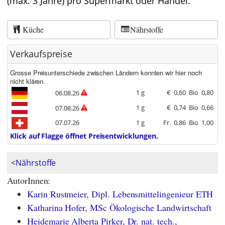
(max. 3 Jahre) pro Supermarkt oder Handel.
Küche
Nährstoffe
Verkaufspreise
Grosse Preisunterschiede zwischen Ländern konnten wir hier noch
nicht klären.
1 g
€
0,60
Bio
0,80
06.08.26
1 g
€
0,74
Bio
0,66
07.08.26
07.07.26
1 g
Fr.
0,86
Bio
1,00
Klick auf Flagge öffnet Preisentwicklungen.
<
Nährstoffe
AutorInnen:
Karin Rustmeier, Dipl. Lebensmittelingenieur ETH
Katharina Hofer, MSc Ökologische Landwirtschaft
Heidemarie Alberta Pirker, Dr. nat. tech.,