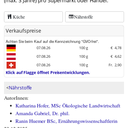
(max. 3 Jahre) pro Supermarkt oder Handel.
Küche
Nährstoffe
Verkaufspreise
Achten Sie beim Kauf auf die Kennzeichnung "GVO-frei".
07.08.26
100 g
€
4,78
07.08.26
100 g
€
4,62
07.08.26
100 g
Fr.
2,90
Klick auf Flagge öffnet Preisentwicklungen.
<
Nährstoffe
AutorInnen:
Katharina Hofer, MSc Ökologische Landwirtschaft
Amanda Gabriel, Dr. phil.
Ranin Huemer BSc, Ernährungswissenschaftlerin