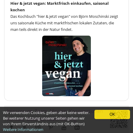
Hier & jetzt vegan: Marktfrisch einkaufen, saisonal
kochen
Das Kochbuch "hier & jetzt vegan" von Björn Moschinski zeigt
uns saisonale Küche mit marktfrischen lokalen Zutaten, die
man teils direkt in der Natur findet.
Impressum
Team
Mission
Kooperationen
Wir verwenden Cookies, geben aber keine weiter.
OK
Bei weiterer Nutzung unserer Seiten gehen wir
Kontakt
Datenschutzerklärung
von Ihrem Einverständnis aus (mit OK-Button)
Weitere Informationen