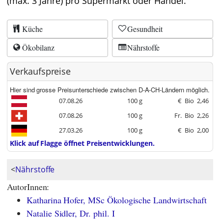
(max. 3 Jahre) pro Supermarkt oder Handel.
Küche
Gesundheit
Ökobilanz
Nährstoffe
Verkaufspreise
Hier sind grosse Preisunterschiede zwischen D-A-CH-Ländern möglich.
07.08.26
100 g
€
Bio
2,46
07.08.26
100 g
Fr.
Bio
2,26
27.03.26
100 g
€
Bio
2,00
Klick auf Flagge öffnet Preisentwicklungen.
<
Nährstoffe
AutorInnen:
Katharina Hofer, MSc Ökologische Landwirtschaft
Natalie Sidler, Dr. phil. I